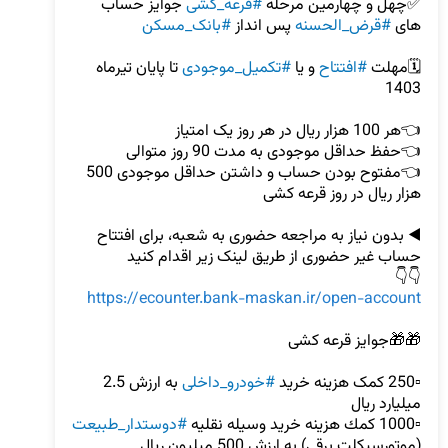
✅چهل و چهارمین مرحله 
#قرعه_کشی
 جوایز حساب 
های 
#قرض_الحسنه
 پس انداز 
#بانک_مسکن
🗓️مهلت 
#افتتاح
 و یا 
#تکمیل_موجودی
 تا پایان تیرماه 
👈مفتوح بودن حساب و داشتن حداقل موجودی 500 
◀️ بدون نیاز به مراجعه حضوری به شعبه، برای افتتاح 
👇👇

https://ecounter.bank-maskan.ir/open-account
▫️250 کمک هزینه خرید 
#خودرو_داخلی
 به ارزش 2.5 
▫️1000 كمك هزينه خريد وسيله نقليه 
#دوستدار_طبيعت