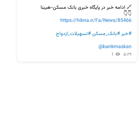
👇👇

https://hibna.ir/Fa/News/85466
#خبر
#بانک_مسکن
#تسهیلات_ازدواج
@bankmaskan
1
۵:۲۹