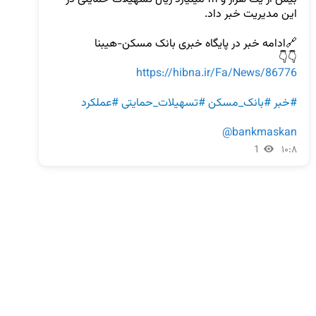
👇👇

https://hibna.ir/Fa/News/86776
#خبر
#بانک_مسکن
#تسهیلات_حمایتی
#عملکرد
@bankmaskan
1
۱۰:۸