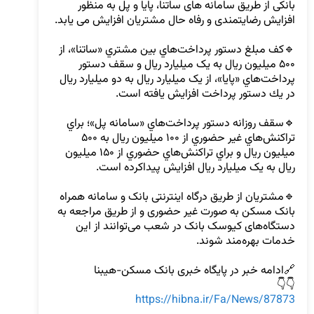
بانکی از طریق سامانه های ساتنا، پایا و پل به منظور 
🔹كف مبلغ دستور پرداخت‌هاي بين مشتري «ساتنا»، از 
۵۰۰ میلیون ريال به یک میلیارد ريال و سقف دستور 
پرداخت‌هاي «پايا»، از یک میلیارد ريال به دو میلیارد ريال 
🔹سقف روزانه دستور پرداخت‌هاي «سامانه پل»؛ براي 
تراكنش‌هاي غير حضوري از ۱۰۰ میلیون ريال به ۵۰۰ 
میلیون ريال و براي تراكنش‌هاي حضوري از ۱۵۰ میلیون 
🔹مشتریان از طریق درگاه اینترنتی بانک و سامانه همراه 
بانک مسکن به صورت غیر حضوری و از طریق مراجعه به 
دستگاه‌های کیوسک بانک در شعب می‌توانند از این 
👇👇

https://hibna.ir/Fa/News/87873