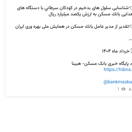
👈شناسايى سلول هاى بدخيم در كودكان سرطاني با دستگاه هاى 
 پایگاه خبری بانک مسکن- هیبنا
https://hibna.
@bankmaska
1
۵