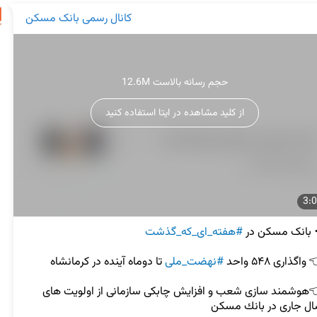
کانال رسمی بانک مسکن
12.6M حجم رسانه بالاست
از کلید مشاهده در ایتا استفاده کنید
3:
 بانک مسکن در 
#هفته_ای_که_گذشت
واگذارى ۵۴۸ واحد 
#نهضت_ملى
👈هوشمند سازى شعب و افزايش چابكى سازمانى از اولويت هاى 