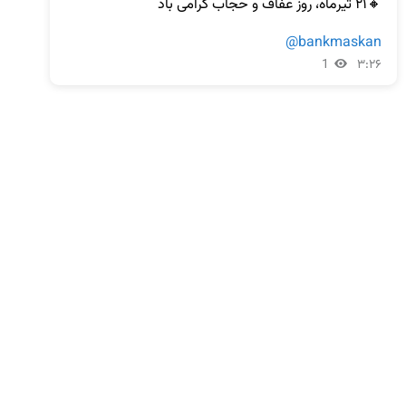
@bankmaskan
1
۳:۲۶