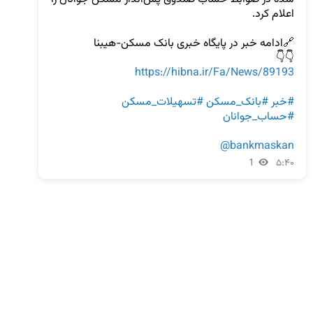
👇👇 

https://hibna.ir/Fa/News/89193
#خبر
#بانک_مسکن
#تسهیلات_مسکن
#حساب_جوانان
@bankmaskan
1
۵:۴۰