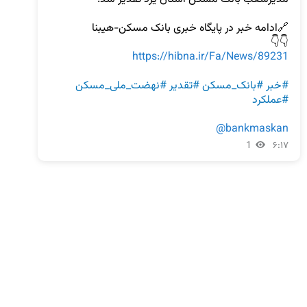
👇👇 

https://hibna.ir/Fa/News/89231
#خبر
#بانک_مسکن
#تقدیر
#نهضت_ملی_مسکن
#عملکرد
@bankmaskan
1
۶:۱۷