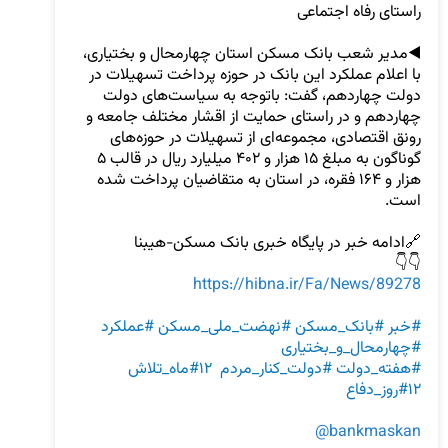
◀️مدیر شعب بانک مسکن استان چهارمحال و بختیاری، 
با اعلام عملکرد این بانک در حوزه پرداخت تسهیلات در 
دولت چهاردهم، گفت: باتوجه به سیاست‌های دولت 
چهاردهم و در راستای حمایت از اقشار مختلف جامعه و 
رونق اقتصادی، مجموعه‌ای از تسهیلات در حوزه‌های 
گوناگون به مبلغ ۱۵ هزار و ۴۰۲ میلیارد ریال در قالب ۵ 
هزار و ۱۶۴ فقره، در استان به متقاضیان پرداخت شده 
👇👇   

https://hibna.ir/Fa/News/89278
#خبر
#بانک_مسکن
#نهضت_ملی_مسکن
#عملکرد
#چهارمحال_و_بختیاری
#هفته_دولت
#دولت_کنار_مردم
#۱۲ماه_تلاش
#۱۲روز_دفاع
@bankmaskan