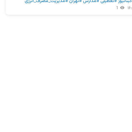
بنانیوز
#تعطیلی
#مدارس
#تهران
#مدیریت_مصرف_انرژی
1
۱۶