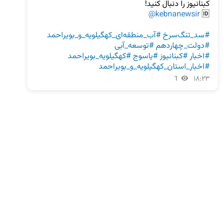
@kebnanewsir
🆔 
#سد_تنگ‌سرخ
#آب_منطقه‌ای_کهگیلویه_و_بویراحمد
#دولت_چهاردهم
#توسعه_آبی
#اخبار
#کبنانیوز
#یاسوج
#کهگیلویه_بویراحمد
#اخبار_استان_کهگیلویه_و_بویراحمد
1
۱۸:۲۳