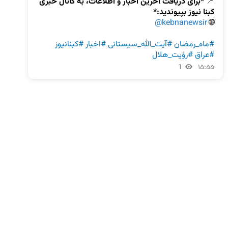
📍
 *برای دریافت آخرین اخبار و اطلاعات، به کانال خبری 
کبنا نیوز بپیوندید:*  

@kebnanewsir
🌐 
#ماه_رمضان
#آیت_الله_سیستانی
#اخبار
#کبنانيوز
#عراق
#رؤیت_هلال
1
۱۵:۵۵