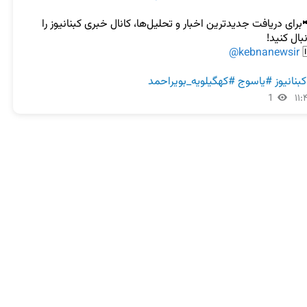
📢برای دریافت جدیدترین اخبار و تحلیل‌ها، کانال خبری کبنانیوز را 
@kebnanewsir

#کهگیلویه_بویراحمد
#یاسوج
#کبنانی
1
۱۱: