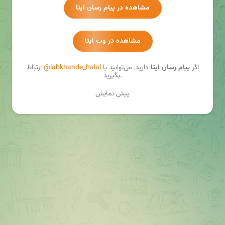
سایت ما 😇👇
مشاهده در پیام رسان ایتا
‌ www.labkhande-halal.ir 🌏
مشاهده در وب ایتا
ارتباط👇
@mohammad_ehsan_t
اگر
پیام رسان ایتا
دارید, می‌توانید با
@labkhande_halal
ارتباط
بگیرید.
به دوستان معرفی کنید با ما همراه بشن 😊
پیش نمایش