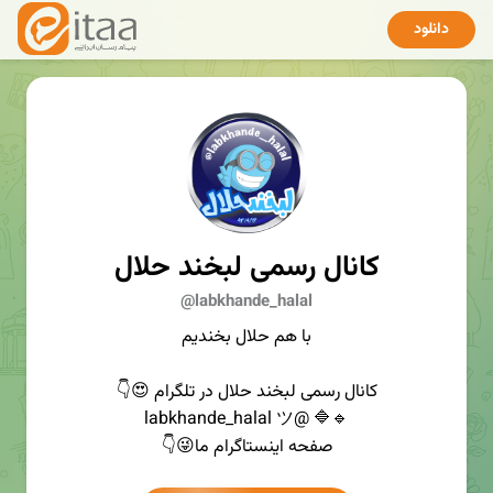
دانلود
کانال رسمی لبخند حلال
@labkhande_halal
با هم حلال بخندیم
کانال رسمی لبخند حلال در تلگرام 😍👇
🔹🔷 @labkhande_halal ツ
صفحه اینستاگرام ما😜👇
instagram.com/labkhande_halal