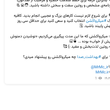
💠 بنابراین لازمه برای حفظ سلامت حنجره و مراقبت از صداتون، 
🌀 برای شروع لازم نیست کارهای بزرگ و عجیبی انجام بدید. کافیه 
 انتخاب کنید و سعی کنید برای حداقل سی روز 
#میکرواکشن
ی
✅ میکرواکشنی که ما این مدت پیگیری می‌کردیم، «نوشیدن دمنوش 
#بهداشت_صدا
✨ برا
@MrMc_ir
MrMc.ir

1
۱۹: