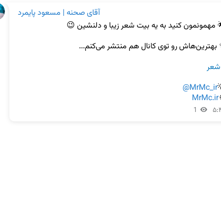
آقای صحنه | مسعود پایمرد
#شع
@MrMc_ir
MrMc.ir

1
۵: