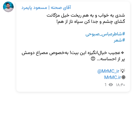
آقای صحنه | مسعود پایمرد
#شاطرعباس_صبوحی
#شعر
🔹عجیب خیال‌انگیزه این بیت! به‌خصوص مصراع دومش 
@MrMC_ir
💡 
MrMC.ir
🌐 
1
۱۸:۴۰