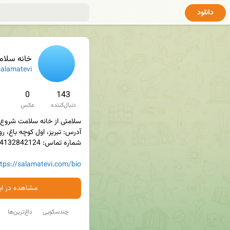
دانلود
خانه سلا
alamatevi
0
143
دنبال‌کننده
عکس
ttps://salamatevi.com/bio
مشاهده در ایت
چندسکویی
داغ‌ترین‌ها