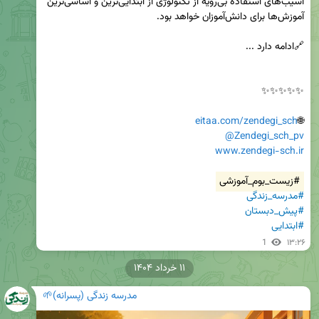
آسیب‌های استفاده بی‌رویه از تکنولوژی از ابتدایی‌ترین و اساسی‌ترین 
eitaa.com/zendegi_sch
🌐
@Zendegi_sch_pv
www.zendegi-sch.ir
#زیست_بوم_آموزشی
#مدرسه‌_زندگی
#پیش_دبستان
#ابتدایی
1
۱۳:۲۶
۱۱ خرداد ۱۴۰۴
مدرسه زندگی (پسرانه)🌱