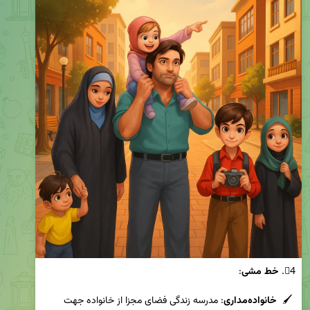
4⃣. 
خط مشی
 🖌  
خانواده‌مداری
: مدرسه زندگی فضای مجزا از خانواده جهت 