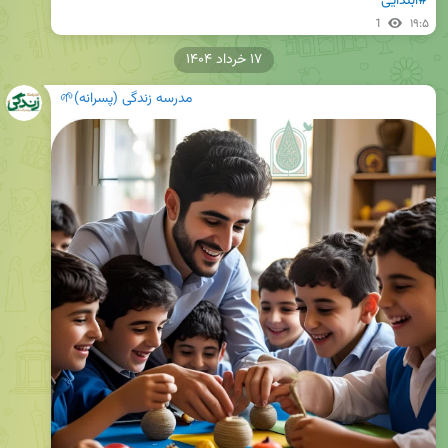
#ابتدایی
1
۱۹:۵
۱۷ خرداد ۱۴۰۴
مدرسه زندگی (پسرانه)🌱