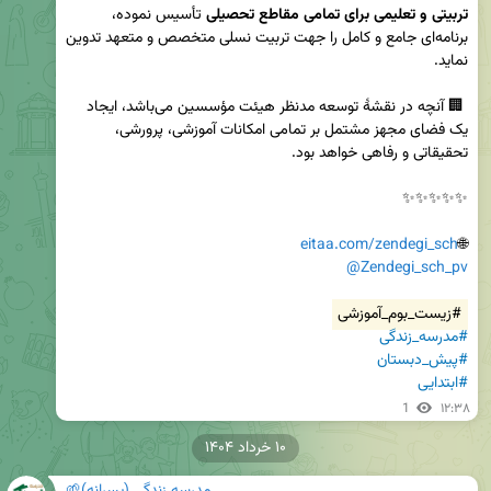
تربیتی و تعلیمی برای تمامی مقاطع تحصیلی
 تأسیس نموده، 
برنامه‌ای جامع و کامل را جهت تربیت نسلی متخصص و متعهد تدوین 
 🏢 آنچه در نقشۀ توسعه مدنظر هیئت مؤسسین می‌باشد، ایجاد 
یک فضای مجهز مشتمل بر تمامی امکانات آموزشی، پرورشی، 
eitaa.com/zendegi_sch
🌐
@Zendegi_sch_pv
#زیست_بوم_آموزشی
#مدرسه‌_زندگی
#پیش_دبستان
#ابتدایی
1
۱۲:۳۸
۱۰ خرداد ۱۴۰۴
مدرسه زندگی (پسرانه)🌱