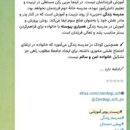
آموزش فرزندانمان نیست. در اینجا مربی رکن مستقلی در تربیت و 
تعلیم دانش‌آموز نبوده، مدرسه خانۀ دوم فرزندمان نخواهد بود. 

مدرسه زندگی
 «جزیی» از روند تربیت و آموزش است که در کنار پدر و 
مادر نقش خود را به‌عنوان ضلع سوم ایفا می‌کند. روش پرورش و 
آموزش در مدرسه زندگی 
همیاری پیوسته
 با خانواده برای فراهم‌کردن 
🖌 همچنین کودک در مدرسه زندگی می‌آموزد که خانواده در ارتقای 
اجتماع نقشی محوری داشته، برای ایجاد جامعۀ مطلوب راهی جز 
تشکیل 
خانواده امن و سالم
eitaa.com/zendegi_sch
🌐
@Zendegi_sch_pv
#زیست_بوم_آموزشی
#مدرسه‌_زندگی
#پیش_دبستان