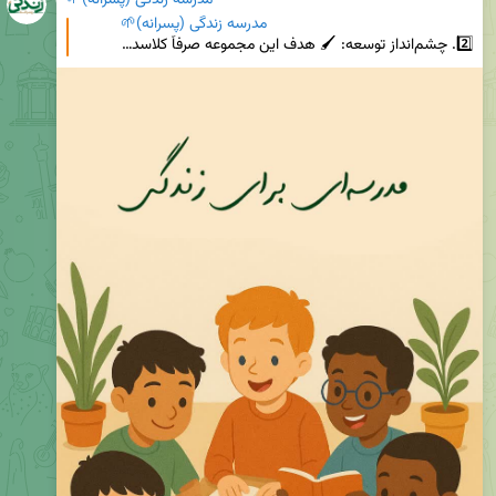
مدرسه زندگی (پسرانه)🌱
2️⃣. چشم‌انداز توسعه: 🖌 هدف این مجموعه صرفاً کلاسداری و آموزش دروس متداول نبوده، در نظر دارد که در