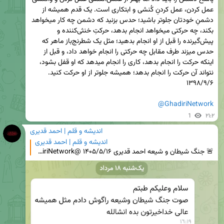
عمل کردن، عمل کردنِ کُنشی و ابتکاری است. یک قدم همیشه از 
دشمنِ خودتان جلوتر باشید؛ حدس بزنید که دشمن چه کار میخواهد 
بکند، چه حرکتی میخواهد انجام بدهد، حرکتِ خنثی‌کننده و 
پیش‌گیرنده را قبل از او انجام بدهید؛ مثل یک شطرنج‌باز ماهر که 
حدس میزند طرف مقابل چه حرکتی را انجام خواهد داد، و قبل از 
اینکه حرکت را انجام بدهد، کاری را انجام میدهد که او قفل بشود، 
@GhadiriNetwork
1
۲۱:۲
اندیشه و قلم | احمد قدیری
اندیشه و قلم | احمد قدیری
🚨 جنگ شیطان و شیعه احمد قدیری ۱۴۰۵/۵/۱۶ @GhadiriNetwork