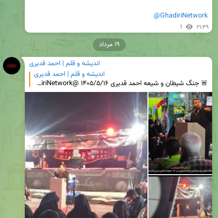
@GhadiriNetwork
1
۲۱:۴۹
۱۹ مرداد
اندیشه و قلم | احمد قدیری
اندیشه و قلم | احمد قدیری
🚨 جنگ شیطان و شیعه احمد قدیری ۱۴۰۵/۵/۱۶ @GhadiriNetwork