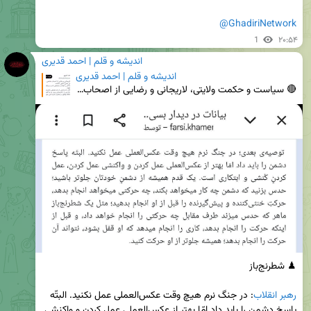
@GhadiriNetwork
1
۲۰:۵۴
اندیشه و قلم | احمد قدیری
اندیشه و قلم | احمد قدیری
🔴 سیاست و حکمت ولایتی، لاریجانی و رضایی از اصحاب هاشمی بودند که در ۸۸ نقش خنثی/منفی داشتند. رهبری ا
رهبر انقلاب
: در جنگ نرم هیچ وقت عکس‌العملی عمل نکنید. البتّه 
پاسخ دشمن را باید داد امّا بهتر از عکس‌العملی عمل کردن و واکنشی 