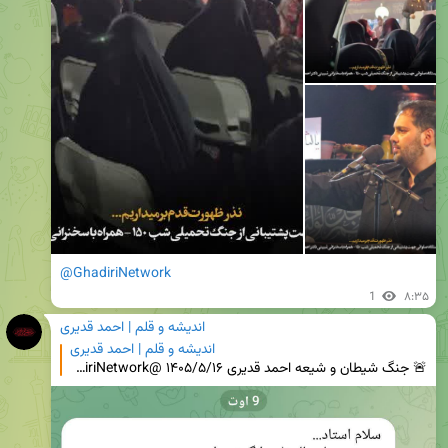
@GhadiriNetwork
1
۸:۳۵
اندیشه و قلم | احمد قدیری
اندیشه و قلم | احمد قدیری
🚨 جنگ شیطان و شیعه احمد قدیری ۱۴۰۵/۵/۱۶ @GhadiriNetwork