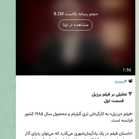
8.2M حجم رسانه بالاست
مشاهده در ایتا
1:56
📽 
#ببینید
🔻 
       قسمت اول
▫️فیلم «برزیل» به کارگردانی تری گیلیام و محصول سال ۱۹۸۵ کشور 
▫️داستان فیلم در یک پادآرمان‌شهری می‌گذرد که می‌توان ردپای آثار 