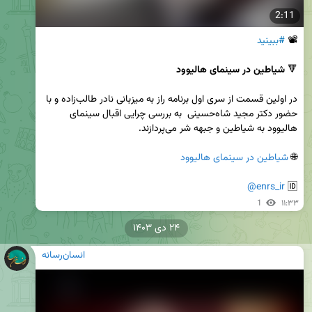
2:11
📽 
#ببینید
🔻 
شیاطین در سینمای هالیوود
در اولین قسمت از سری اول برنامه راز به میزبانی نادر طالب‌زاده و با 
حضور دکتر مجید شاه‌حسینی  به بررسی چرایی اقبال سینمای 
🌐 
شیاطین در سینمای هالیوود
@enrs_ir
🆔 
1
۱۱:۳۳
۲۴ دی ۱۴۰۳
انسان‌رسانه