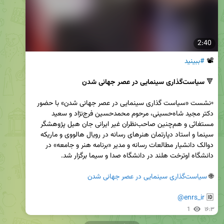
2:40
📽 
#ببینید
🔻 
سیاست‌گذاری سینمایی در عصر جهانی شدن
▫️نشست «سیاست گذاری سینمایی در عصر جهانی شدن» با حضور 
دکتر مجید شاه‌حسینی، مرحوم محمدحسین فرج‌نژاد و سعید 
مستغاثی و هم‌چنین صاحب‌نظران غیر ایرانی جان هیل پژوهشگر 
سینما و استاد دپارتمان هنرهای رسانه در رویال هالووی و ماریکه 
دوالک دانشیار مطالعات رسانه و مدیر «برنامه هنر و جامعه» در 
🌐 
سیاست‌گذاری سینمایی در عصر جهانی شدن
@enrs_ir
🆔 
1
۱۶:۳