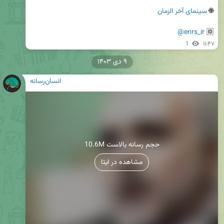
🌐 
سینمای آخر الزمان
@enrs_ir
🆔 
1
۱۱:۴۷
۹ دی ۱۴۰۳
انسان‌رسانه
10.6M حجم رسانه بالاست
مشاهده در ایتا