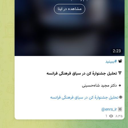
مشاهده در ایتا
2:23
📽 
#ببینید
🔻 
تحلیل جشنوارهٔ کن در سیاق فرهنگی فرانسه
🌐 
تحلیل جشنوارهٔ کن در سیاق فرهنگی فرانسه
@enrs_ir
🆔 
1
۸:۳۵