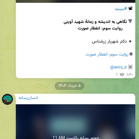
📽 
#ببینید
🔻 
        روایت سوم: انفطار صورت
🌐 
روایت سوم: انفطار صورت
@enrs_ir
🆔 
1
۱۱:۴۰
۵ خرداد ۱۴۰۴
انسان‌رسانه
11.6M حجم رسانه بالاست