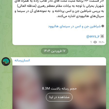
▫️در قسمت ۲۳ برنامه مثبت مکث آقای نادر طالب زاده به همراه آقای 
شهریار بحرانی با توجه به بیانات مقام معظم رهبری (مدظله العالی) 
به بررسی شیاطین جن و انس پرداخته و  به نمونه‌های آن در سینما و 
🌐 
شیاطین جن و انس در سینمای هالیوود
@enrs_ir
🆔 
1
۱۹:۲۰
۱۷ فروردین ۱۴۰۴
انسان‌رسانه
8.3M حجم رسانه بالاست
مشاهده در ایتا