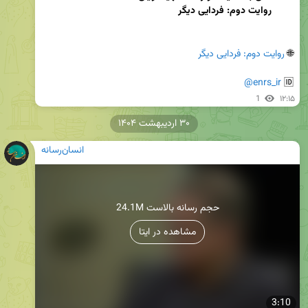
        روایت دوم: فردایی دیگر
🌐 
روایت دوم: فردایی دیگر
@enrs_ir
🆔 
1
۱۲:۱۵
۳۰ اردیبهشت ۱۴۰۴
انسان‌رسانه
24.1M حجم رسانه بالاست
مشاهده در ایتا
3:10