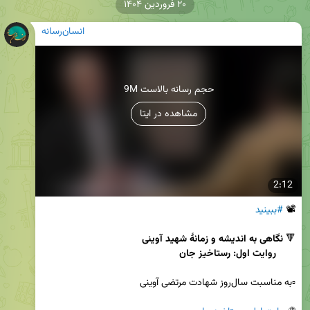
۲۰ فروردین ۱۴۰۴
انسان‌رسانه
9M حجم رسانه بالاست
مشاهده در ایتا
2:12
📽 
#ببینید
🔻 
       روایت اول: رستاخیز جان