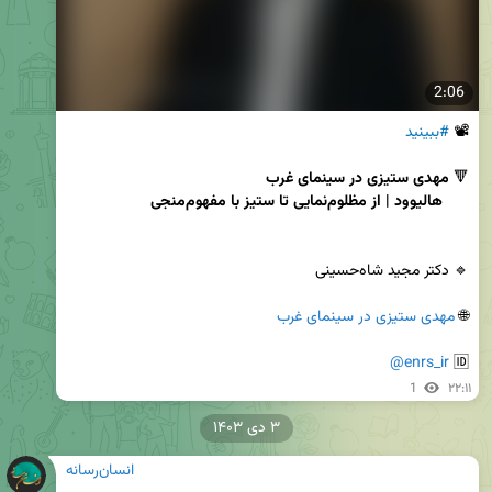
2:06
📽 
#ببینید
🔻 
      هالیوود | از مظلوم‌نمایی تا ستیز با مفهوم‌منجی
🌐 
مهدی ستیزی در سینمای غرب
@enrs_ir
🆔 
1
۲۲:۱۱
۳ دی ۱۴۰۳
انسان‌رسانه