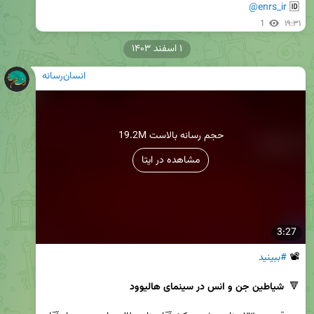
@enrs_ir
🆔 
1
۱۹:۳۱
۱ اسفند ۱۴۰۳
انسان‌رسانه
19.2M حجم رسانه بالاست
مشاهده در ایتا
3:27
📽 
#ببینید
🔻  
شیاطین جن و انس در سینمای هالیوود