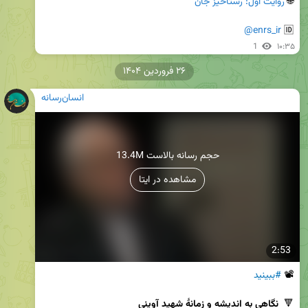
🌐 
روایت اول: رستاخیز جان
@enrs_ir
🆔 
1
۱۰:۳۵
۲۶ فروردین ۱۴۰۴
انسان‌رسانه
13.4M حجم رسانه بالاست
مشاهده در ایتا
2:53
📽 
#ببینید
🔻  