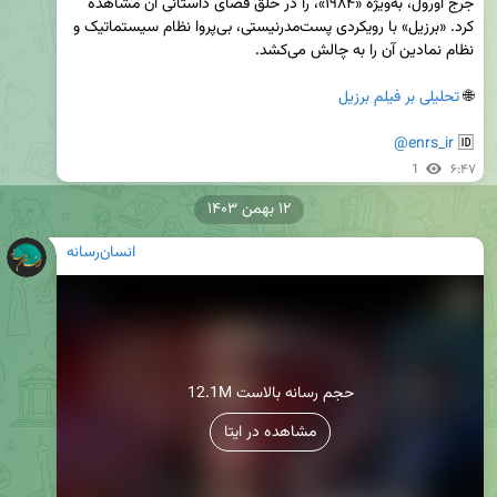
جرج اورول، به‌ویژه «۱۹۸۴»، را در خلق فضای داستانی آن مشاهده 
کرد. «برزیل» با رویکردی پست‌مدرنیستی، بی‌پروا نظام سیستماتیک و 
🌐 
تحلیلی بر فیلم برزیل
@enrs_ir
🆔 
1
۶:۴۷
۱۲ بهمن ۱۴۰۳
انسان‌رسانه
12.1M حجم رسانه بالاست
مشاهده در ایتا