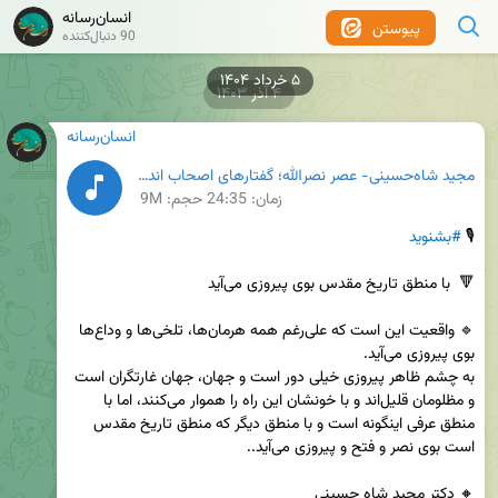
انسان‌رسانه
پیوستن
90 دنبال‌کننده
۴ آذر ۱۴۰۳
انسان‌رسانه
مجید شاه‌حسینی- عصر نصرالله؛ گفتارهای اصحاب اندیشه و علوم‌انسانی در چهلم شهادت سید مقاومتمجید شاه_حسینی در نشست (عصر نصرالله؛ گفتارهای اندیشه و علوم_انسانی در چهلم سید مقاومت)-14-08-1403.mp3. (1).mp3
زمان:
24:35
حجم: 9M
🎙 
#بشنوید
🔹 واقعیت این است که علی‌رغم همه هرمان‌ها، تلخی‌ها و وداع‌ها 
به چشم ظاهر پیروزی خیلی دور است و جهان، جهان غارتگران است 
و مظلومان قلیل‌اند و با خونشان این راه را هموار می‌کنند، اما با 
منطق عرفی اینگونه است و با منطق دیگر که منطق تاریخ مقدس 