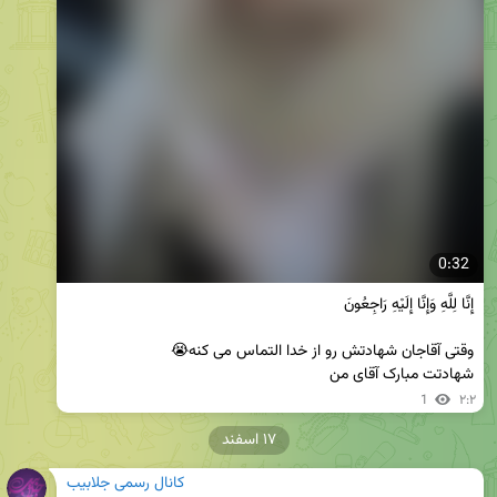
0:32
شهادتت مبارک آقای من
1
۲:۲
۱۷ اسفند
کانال رسمی جلابیب