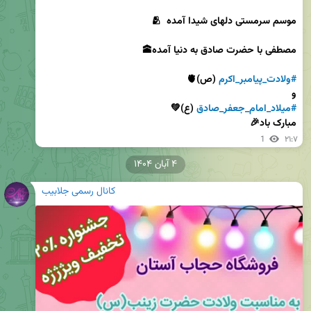
#ولادت_پیامبر_اکرم
و

#میلاد_امام_جعفر_صادق
مبارک باد🎉
1
۲۱:۷
۴ آبان ۱۴۰۴
کانال رسمی جلابیب