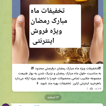
باهرخرید اینترنتی ازاین  تخفیفات بهره مند شوید 🌷
1
۱۸:۳۴
۱۲ اسفند