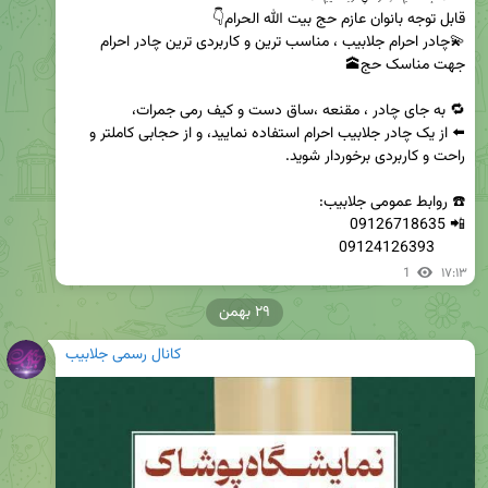
💫چادر احرام جلابیب ، مناسب ترین و کاربردی ترین چادر احرام 
⬅️ از یک چادر جلابیب احرام استفاده نمایید، و از حجابی کاملتر و 
       09124126393
1
۱۷:۱۳
۲۹ بهمن
کانال رسمی جلابیب