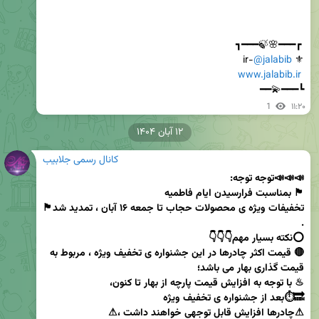
@jalabib
⚜ 
www.jalabib.ir
┗━━━💫━━
1
۱۱:۲۰
۱۲ آبان ۱۴۰۴
کانال رسمی جلابیب
🔴 قیمت اکثر چادرها در این جشنواره ی تخفیف ویژه ، مربوط به 