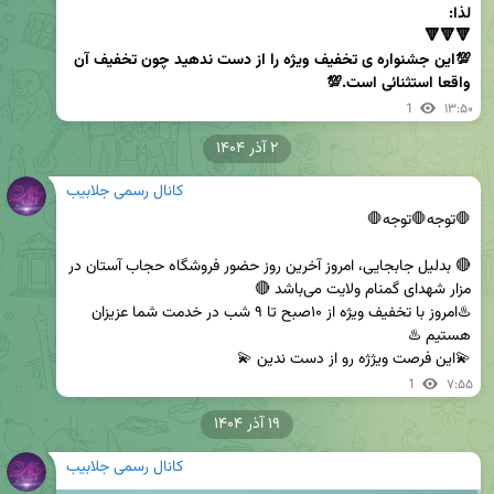
💯این جشنواره ی تخفیف ویژه را از دست ندهید چون تخفیف آن 
واقعا استثنائی است.💯
1
۱۳:۵۰
۲ آذر ۱۴۰۴
کانال رسمی جلابیب
🔴 بدلیل جابجایی، امروز آخرین روز حضور فروشگاه حجاب آستان در 
♨️امروز با تخفیف ویژه از ۱۰صبح تا ۹ شب در خدمت شما عزیزان 
💫این فرصت ویژژه رو از دست ندین 💫
1
۷:۵۵
۱۹ آذر ۱۴۰۴
کانال رسمی جلابیب