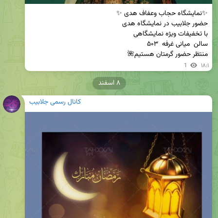
منتظر حضور گرمتان هستیم🌺
1
۱۸:۱
۸ اسفند
کانال رسمی جلابیب