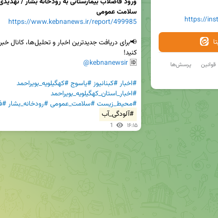
سلامت عمومی
https://in
https://www.kebnanews.ir/report/499985
ا
@kebnanewsir
🆔 
قوانین
پرسش‌ها
#اخبار
#کبنانیوز
#یاسوج
#کهگیلویه_بویراحمد
#اخبار_استان_کهگیلویه_بویراحمد
#محیط_زیست
#سلامت_عمومی
#رودخانه_بشار
#فا
#آلودگی_آب
1
۱۶:۱۵