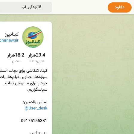
دانلود
کبنانیوز
bnanewsir
29.4هزار
18.2هزار
دنبال‌کننده
عکس
تماس باادمین‌:

@User_desk