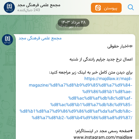
مجمع علمی فرهنگی مجد
پیوستن
243 دنبال‌کننده
۲۳ تیر ۱۴۰۳
مجمع علمی فرهنگی مجد
برای دیدن متن کامل خبر به لینک زیر مراجعه کنید:

https://majdlaw.ir/majd-
magazine/%d8%a7%d8%b9%d9%85%d8%a7%d9%84-
%d9%86%d8%b1%d8%ae-
%d8%ac%d8%af%db%8c%d8%af-
%d8%ac%d8%b1%d8%a7%db%8c%d9%85-
%d8%b1%d8%a7%d9%86%d9%86%d8%af%da%af%db%8c-
%d8%a7%d8%b2-%d8%b4%d9%86%d8%a8%d9%87/
www.instagram.com/majdlaw