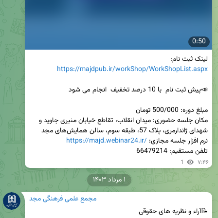
0:50
لینک ثبت نام:

https://majdpub.ir/workShop/WorkShopList.aspx
مکان جلسه حضوری: میدان انقلاب، تقاطع خیابان منیری جاوید و 
نرم افزار جلسه مجازی: 
https://majd.webinar24.ir/
تلفن مستقیم: 66479214
1
۷:۴۶
۱ مرداد ۱۴۰۳
مجمع علمی فرهنگی مجد