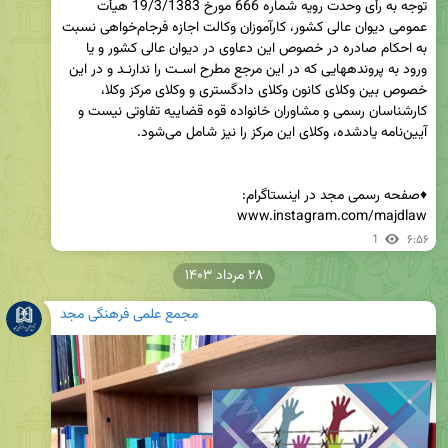
توجه به رأی وحدت رویه شماره 666 مورخ 19/3/1383 هیأت 
عمومی دیوان عالی کشور، کارآموزان وکالت اجازه فرجام‌خواهی نسبت 
به احکام صادره در خصوص این دعاوی در دیوان عالی کشور و یا 
ورود به پروندههایی که در این مرجع مطرح اسـت را ندارنـد و در این 
خصوص بین وکلای کانون وکلای دادگستری و وکلای مرکز وکلا، 
کارشناسان رسمی و مشاوران خانواده قوه قضاییه تفاوتی نیست و 
www.instagram.com/majdlaw
1
۶:۵۶
۲۸ مرداد ۱۴۰۳
مجمع علمی فرهنگی مجد