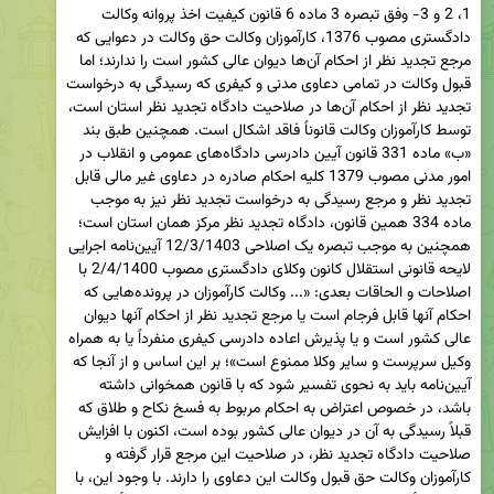
1، 2 و 3- وفق تبصره 3 ماده 6 قانون کیفیت اخذ پروانه وکالت 
دادگستری مصوب 1376، کارآموزان وکالت حق وکالت در دعوایی که 
مرجع تجدید نظر از احکام آن‌ها دیوان ‌عالی کشور است را ندارند؛ اما 
قبول وکالت در تمامی دعاوی مدنی و کیفری که رسیدگی به درخواست 
تجدید نظر از احکام آن‌ها در صلاحیت دادگاه تجدید نظر استان است، 
توسط کارآموزان وکالت قانوناً فاقد اشکال است. همچنین طبق بند 
«ب» ماده 331 قانون آیین دادرسی دادگاه‌های عمومی و انقلاب در 
امور مدنی مصوب 1379 کلیه احکام صادره در دعاوی غیر مالی قابل 
تجدید نظر و مرجع رسیدگی به درخواست تجدید نظر نیز به موجب 
ماده 334 همین قانون، دادگاه تجدید نظر مرکز همان استان است؛ 
همچنین به موجب تبصره یک اصلاحی 12/3/1403 آیین‌‌نامه اجرایی 
لایحه قانونی استقلال کانون وکلای دادگستری مصوب 2/4/1400 با 
اصلاحات و الحاقات بعدی: «... وکالت کارآموزان در پرونده‌هایی که 
احکام آنها قابل فرجام است یا مرجع تجدید نظر از احکام آنها دیوان 
عالی کشور است و یا پذیرش اعاده دادرسی کیفری منفرداً یا به همراه 
وکیل سرپرست و سایر وکلا ممنوع است»؛ بر این اساس و از آنجا که 
آیین‌نامه باید به نحوی تفسیر شود که با قانون همخوانی داشته 
باشد، در خصوص اعتراض به احکام مربوط به فسخ نکاح و طلاق که 
قبلاً رسیدگی به آن در دیوان‌ عالی کشور بوده است، اکنون با افزایش 
صلاحیت دادگاه تجدید نظر، در صلاحیت این مرجع قرار گرفته و 
کارآموزان وکالت حق قبول وکالت این دعاوی را دارند. با وجود این، با 