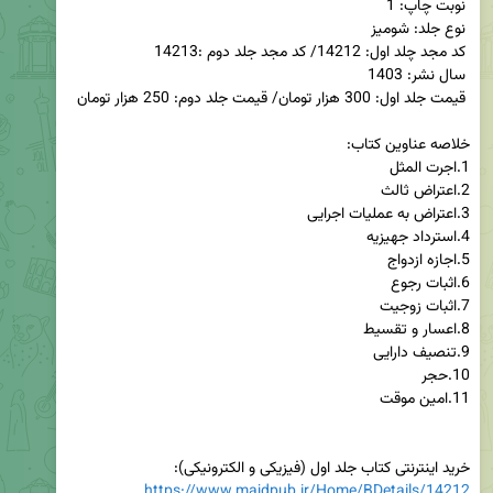
خرید اینترنتی کتاب جلد اول (فیزیکی و الکترونیکی):

https://www.majdpub.ir/Home/BDetails/14212