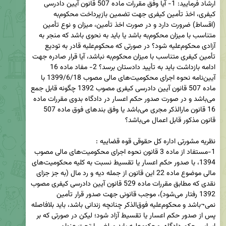
ارشاد فرمایید: 1- آیا وفق مقررات ماده 507 قانون آیین دادرسی 
کیفری، اخذ تأمین کیفری جهت تضمین بازپرداخت محکوم‌به 
(اقساط) ضرورت دارد و در صورت اخذ تأمین، میزان و نوع تأمین 
متناسب با میزان محکوم‌به باشد یا باید به نحوی باشد که منجر به 
آزادی محکوم‌علیه شود؟ در صورتی که محکوم‌علیه قادر به تودیع 
تأمین کیفری متناسب با میزان محکوم‌به نباشد، آیا قرار صادره جهت 
ادامه بازداشت باید به تأیید دادستان برسد؟ 2- مفاد ماده 16 
آیین‌نامه نحوه اجرای محکومیت‌های مالی مصوب 1399/6/18 با 
ماده 507 قانون آیین دادرسی کیفری مصوب 1392 چگونه قابل جمع 
می‌باشد و در صورت صدور حکم اعسار در دادگاه بدوی مقررات ماده 
16 قانون مارالذکر مجری می‌باشد یا وفق بندهای فوق ماده 507 
1-مستفاد از ماده 3 قانون نحوه اجرای محکومیت‌های مالی مصوب 
1394، با صدور حکم اعسار یا تقسیط نسبت به کلیه محکومیت‌های 
مالی موضوع ماده 22 این قانون از جمله دیه و رد مال (به جز جزای 
نقدی که مطابق مقررات ماده 529 قانون آیین دادرسی کیفری مصوب 
1392 رفتار می‌شود)، موجب قانونی جهت صدور قرار تأمین 
نمی¬باشد و محکوم‌علیه فوق‌الذکر چنانچه زندانی باشد، باید بلافاصله 
پس از صدور حکم اعسار یا تقسیط آزاد شود؛ لیکن در صورتی که بر 