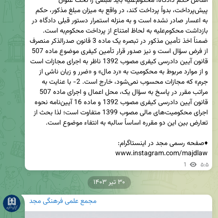
اساس حکم دادگاه، محکوم‌علیه باید مبلغی را تحت عنوان 
پیش‌پرداخت، بدواً پرداخت کند، در واقع به میزان مبلغ مذکور، حکم 
به اعسار صادر نشده است و به منزله استمرار دستور قبلی دادگاه در 
بازداشت محکوم‌علیه به لحاظ امتناع از پرداخت محکوم‌به است. 
ضمناً اخذ تأمین مذکور در تبصره یک ماده 3 قانون صدرالذکر منصرف 
از فرض سؤال است و نیز صدور قرار تأمین کیفری موضوع ماده 507 
قانون آیین دادرسی کیفری مصوب 1392 ناظر به اجرای مجازات است 
و از موارد مربوط به محکومیت به «رد مال» و «ضرر و زیان ناشی از 
جرم» که مجازات محسوب نمی‌شود، خارج است. 2- با عنایت به 
مراتب مقرر در پاسخ به سؤال یک، محل اعمال و اجرای ماده 507 
قانون آیین دادرسی کیفری مصوب 1392 و ماده 16 آیین‌نامه نحوه 
اجرای محکومیت‌های مالی مصوب 1399 متفاوت است؛ لذا بحث از 
www.instagram.com/majdlaw
1
۵:۵
۳۰ تیر ۱۴۰۳
مجمع علمی فرهنگی مجد