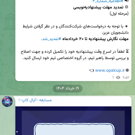
📢 
#اطلاعیه_شماره_۴
💢 
تمدید مهلت پیشنهادیه‌نویسی
🔸 با توجه به درخواست‌های شرکت‌کنندگان و در نظر گرفتن شرایط 
دانشجویان عزیز،

مهلت نگارش پیشنهادیه تا ۲۰ خردادماه
#تمدید_شد
⏳ لطفاً در اسرع وقت پیشنهادیه خود را تکمیل کرده و جهت اصلاح 
 👈
www.opalcup.ir
🌐 
1
۹:۵۲
۱۹ خرداد ۱۴۰۴
مسابقه✨اُپال کاپ✨