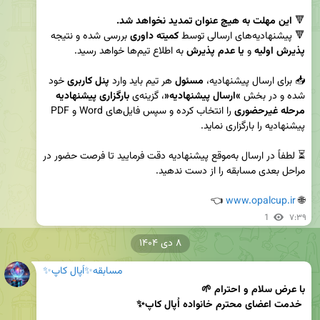
🔻 
این مهلت به هیچ عنوان تمدید نخواهد شد.
🔻 پیشنهادیه‌های ارسالی توسط 
کمیته داوری
 بررسی شده و نتیجه 
پذیرش اولیه 
و
 یا عدم پذیرش
📥 برای ارسال پیشنهادیه، 
مسئول
 هر تیم باید وارد 
پنل کاربری
 خود 
شده و در بخش 
«
ارسال پیشنهادیه
»
، گزینه‌ی 
بارگزاری پیشنهادیه 
مرحله غیرحضوری
 را انتخاب کرده و سپس فایل‌های Word و PDF 
⏳ لطفاً در ارسال به‌موقع پیشنهادیه دقت فرمایید تا فرصت حضور در 
 👈
www.opalcup.ir
🌐 
1
۷:۳۹
۸ دی ۱۴۰۴
مسابقه✨اُپال کاپ✨
 خدمت اعضای محترم خانواده اُپال کاپ✨️