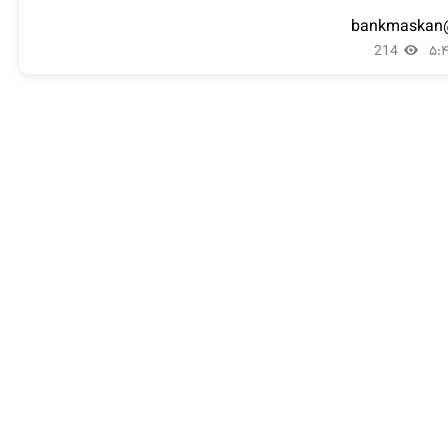
@ba
214
۵: