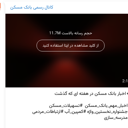
کانال رسمی بانک مسکن
11.7M حجم رسانه بالاست
از کلید مشاهده در ایتا استفاده کنید
2:
#اخبار_مهم_بانک_مسکن  #تسهیلات_مسکن 
#جشنواره_نخستین_واژه #کمپین_آب #ارتباطات_مردمی  