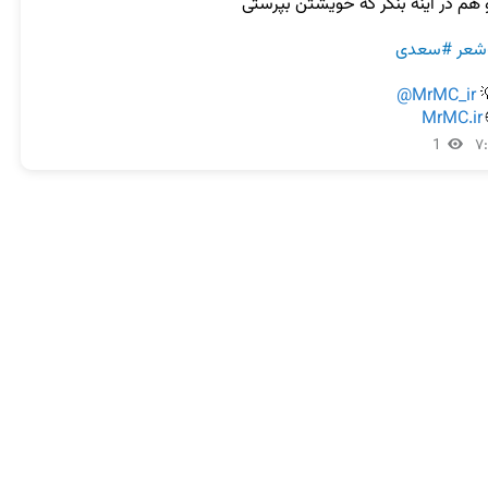
#سعدی
#شع
@MrMC_ir

MrMC.ir

1
۷