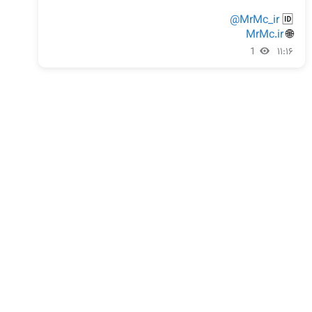
@MrMc_ir
🆔 
MrMc.ir
🌐 
1
۱۱:۱۶