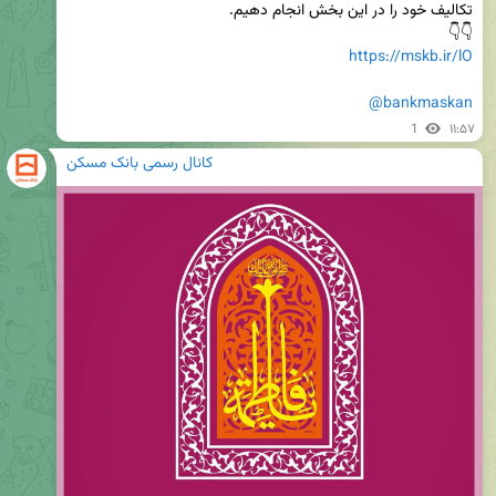
👇👇

https://mskb.ir/lO
@bankmaskan
1
۱۱:۵۷
کانال رسمی بانک مسکن