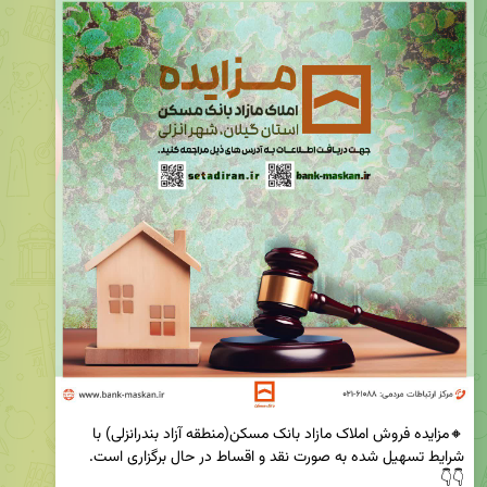
🔸مزایده فروش املاک مازاد بانک مسکن(منطقه آزاد بندرانزلی) با 
👇👇
