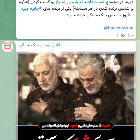
دوره، در مجموع 
#مسابقات
، 
#بیشترین_امتیاز
 رو کسب کردن (علاوه 
بر شانس برنده شدن در هر مسابقه) یکی از برنده های 
#جایزه_ویژه
@bankmaskan
1
۵:۲۰
کانال رسمی بانک مسکن