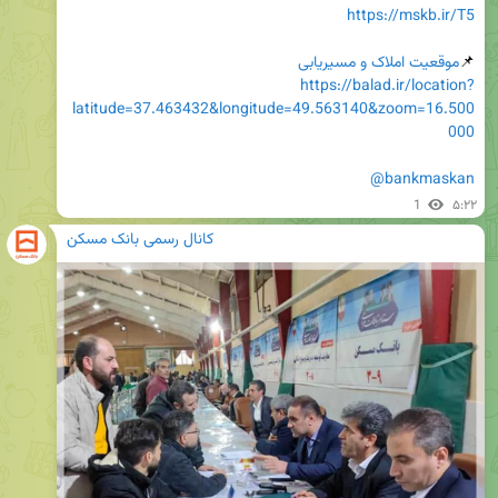
https://mskb.ir/T5
📌
موقعیت املاک و مسیریابی
https://balad.ir/location?
latitude=37.463432&longitude=49.563140&zoom=16.500
000
@bankmaskan
1
۵:۲۲
کانال رسمی بانک مسکن