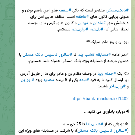
#بانک_مسکن
 مفتخر است که بانی 
#سقف
 های امنِ باهم بودن و 
متولی برپایی کانون های 
#عاطفه
 است؛ سقف هایی امن برای 
درخششِ مهرِ 
#مادران
 و 
#پدران
 و کانون های گرمی برای تجسمِ 
لحظه هایی که 
#با_هم
، 
#برای_هم
✅در ادامه 
#مسابقه
#شب_یلدا
 تا 
#سالروز_تاسیس_بانک_مسکن
 با 
👈 یک 
#جمله_زیبا
 در وصف مقام زن و مادر برای ما از طریق آدرس 
زیر ارسال کنید تا به قید 
#قرعه
 یکی از 5 برنده 
#هدیه
 ویژه 
#روز_زن
و 
#روز_مادر
https://bank-maskan.ir/f1402
🔶عزیزانی که از 
#شب_یلدا
 تا 25 دی ماه 
(
#سالروز_تاسیس_بانک_مسکن
)، با شرکت در مسابقه های ویژه این 