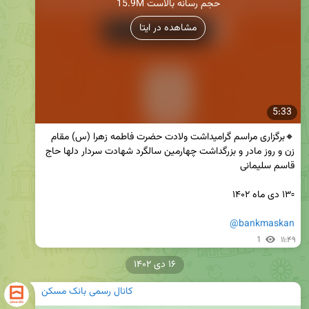
15.9M حجم رسانه بالاست
مشاهده در ایتا
5:33
🔸برگزاری مراسم گرامیداشت ولادت حضرت فاطمه زهرا (س) مقام 
زن و روز‌ مادر و‌ بزرگداشت چهارمین سالگرد شهادت سردار دلها حاج 
@bankmaskan
1
۱۱:۴۹
۱۶ دی ۱۴۰۲
کانال رسمی بانک مسکن