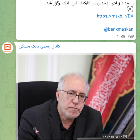
👇👇

https://mskb.ir/DX
@bankmaskan
1
۷:۱۴
کانال رسمی بانک مسکن