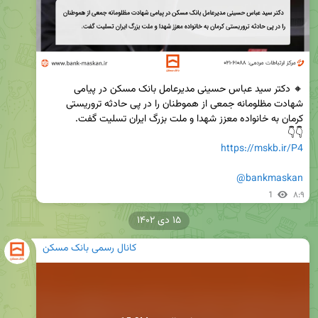
🔸 دکتر سید عباس حسینی مدیرعامل بانک مسکن در پیامی 
شهادت مظلومانه جمعی از هموطنان را در پی حادثه تروریستی 
👇👇

https://mskb.ir/P4
@bankmaskan
1
۸:۹
۱۵ دی ۱۴۰۲
کانال رسمی بانک مسکن