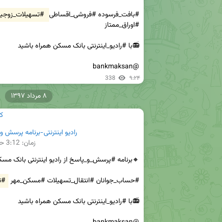
#بافت_فرسوده #فروشی_اقساطی 
#تسهیلات_زوجی
@bankmaksan
338
۹:۲۴
۸ مرداد ۱۳۹۷
ک
رادیو اینترنتی-برنامه پرسش و پ
زمان:
3:12
حج
#حساب_جوانان #انتقال_تسهیلات #مسکن_مهر 
#ت