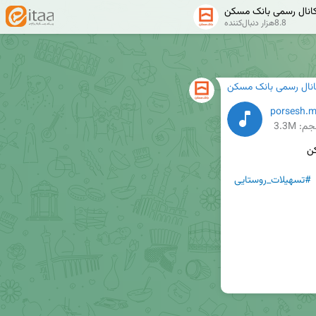
انال رسمی بانک مسکن
8.8هزار دنبال‌کننده
انال رسمی بانک مسکن
م: 3.3M
#تسهیلات_روستایی