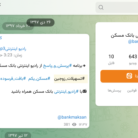
ک
۲۶ دی ۱۳۹۷
۲۰ خرداد ۱۳۹۷
ی بانک مسکن
ک
@ba
رادیو اینترنتیporsesh.mp3
زمان:
3:23
حج
10
643
ویدیو
فایل
🔸برنامه 
#پرسش_و_پاسخ
ا
#تسهیلات_زوجین
#مسکن_یکم
#بافت_فرسوده
قوانین
پرسش‌ها
📻با 
#رادیو_اینترنتی
@bankmaksan
381
۱۲:۳۷
۱۲ تیر ۱۳۹۷