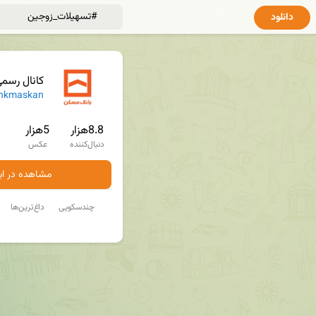
دانلود
کانال رسم
nkmaskan
8.8هزار
5هزار
دنبال‌کننده
عکس
مشاهده در ایت
چندسکویی
داغ‌ترین‌ها