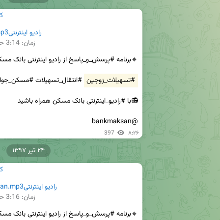
ک
رادیو اینترنتیporsesh.mp3
زمان:
3:14
حج
#تسهیلات_زوجین
@bankmaksan
397
۸:۲۶
۲۴ تیر ۱۳۹۷
ک
رادیو اینترنتیbankmaskan.mp3
زمان:
3:16
حج