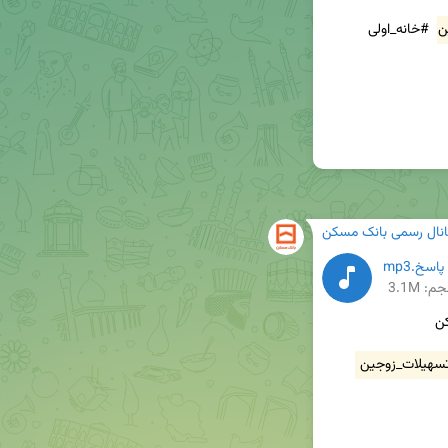
ن
 #خانه_اولی 
انال رسمی بانک مسکن
اسخ.mp3
م: 3.1M
سهیلات_زوجین