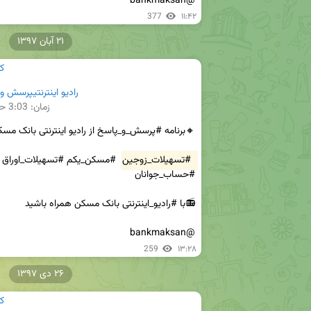
@bankmaksan
377
۱۱:۴۲
۲۱ آبان ۱۳۹۷
ک
رادیو اینترنتیپرسش و پ
زمان:
3:03
حج
#تسهیلات_زوجین
@bankmaksan
259
۱۳:۲۸
۲۶ دی ۱۳۹۷
ک