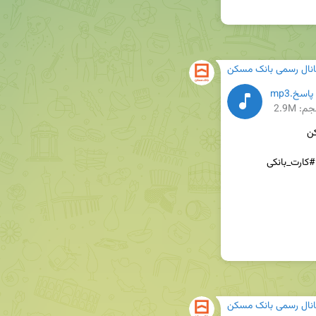
انال رسمی بانک مسکن
اسخ.mp3
م: 2.9M
 #مسکن_یکم #تسهیلات_اوراق #کارت_بانکی 
انال رسمی بانک مسکن