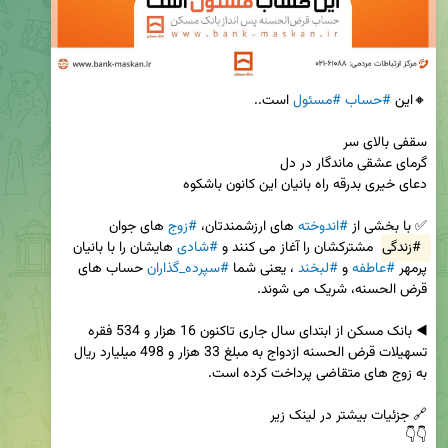
🔸این 
#حساب
#مسئول
✅ با بخشی از 
#اندوخته
 های ارزشمندتان، 
#زوج
 های جوان 
#زندگی
 مشترکشان را آغاز می کنند و 
#شادی
 هایشان را با بانیان 
پرمهر 
#عاطفه
 و 
#لبخند
 ، یعنی شما 
#سپرده_گذاران
 حساب های 
◀️ بانک مسکن از ابتدای سال جاری تاکنون 16 هزار و 534 فقره 
تسهیلات قرض الحسنه ازدواج به مبلغ 33 هزار و 498 میلیارد ریال 
👇👇
