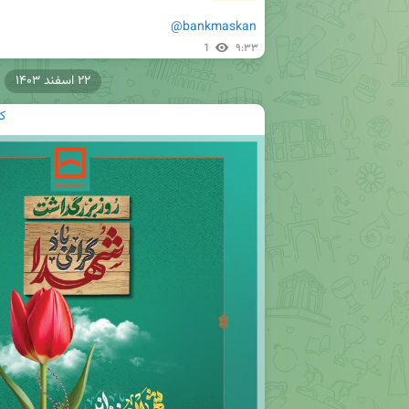
@bankmaskan
1
۹:۳۳
۲۲ اسفند ۱۴۰۳
ک