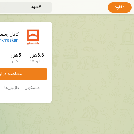
دانلود
کانال رسم
nkmaskan
8.8هزار
5هزار
دنبال‌کننده
عکس
مشاهده در ایت
چندسکویی
داغ‌ترین‌ها