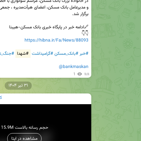
👇👇

https://hibna.ir/Fa/News/88093
#خبر
#بانک_مسکن
#گرامیداشت
#شهدا
#جنگ_تح
@bankmaskan
1
۱۱:۱۱
۳۱ تیر ۱۴۰۴
ک
15.9M حجم رسانه بالاست
مشاهده در ایتا