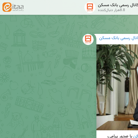
انال رسمی بانک مسکن
8.8هزار دنبال‌کننده
انال رسمی بانک مسکن
کن
 با صدور پیامی، 