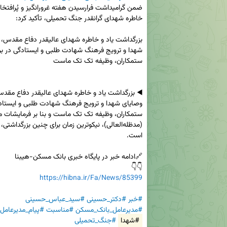
👇👇

https://hibna.ir/Fa/News/85399
#خبر
#دکتر_حسینی
#سید_عباس_حسینی
#مدیرعامل_بانک_مسکن
#مناسبت
#پیام_مدیرعامل
#شهدا
#جنگ_تحمیلی