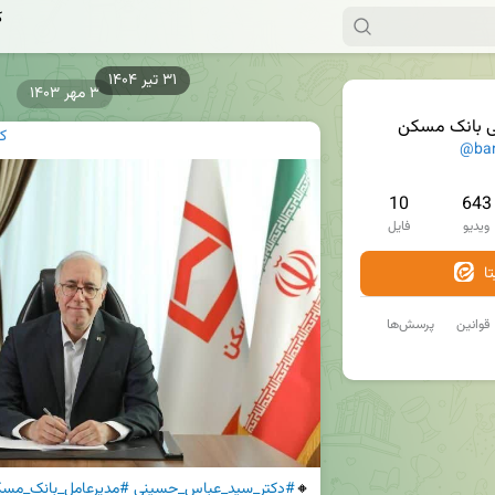
ک
۳ مهر ۱۴۰۳
ی بانک مسکن
ک
@ba
10
643
ویدیو
فایل
ا
قوانین
پرسش‌ها
🔸
#دکتر_سید_عباس_حسینی
#مدیرعامل_بانک_مس