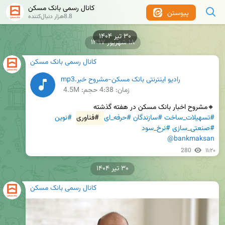
کانال رسمی بانک مسکن
پیوستن
8.8هزار دنبال‌کننده
۳۰ تیر ۱۴۰۴
۱۸ شهریور ۱۳۹۷
کانال رسمی بانک مسکن
رادیو اینترنتی بانک مسکن-مشروح خبر.mp3
زمان:
4:38
حجم: 4.5M
🔸مشروح اخبار بانک مسکن در هفته گذشته

#تسهیلات_ساخت
#سازندگان
#حرفه_ای
#فناوری
#نوین
#صنعتی_سازی
#نرخ_سود
@bankmaksan
280
۱۱:۲۰
۳۰ تیر ۱۴۰۴
کانال رسمی بانک مسکن