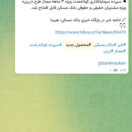
◀️ سپرده سرمایه‌گذاری کوتاه‌مدت ویژه ۳ ماهه ممتاز طرح «زرین» 
👇👇

https://www.hibna.ir/Fa/News/85470
#خبر
#بانک_مسکن
#محصول_جدید
#سپرده_کوتاه_مدت
#ممتاز
#زرین
@bankmaskan
1
۸:۲۶