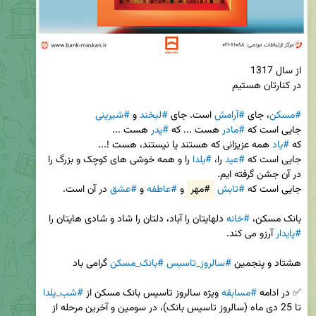
#مسکن
، جای 
#آرامش
 است. جای 
#لبخند
 و 
#شیرینی
جایی است که 
#مادر
 هست ... که 
#پدر
که 
#یاد
جایی است که 
#عید
 را، 
#یلدا
 را و همه خوشی های کوچک و بزرگ را 
جایی است که 
#تابش
#مهر
 و 
#عاطفه
 و 
#عشق
بانک مسکن، 
#خانه
 دلهایتان را آباد، دلتان را شاد و شادی هایتان را 
#پایدار
هشتاد و پنجمین 
#سالروز_تاسیس
#بانک_مسکن
✅ در ادامه 
#مسابقه
 ویژه سالروز تاسیس بانک مسکن از 
#شب_یلدا
تا 25 دی ماه (سالروز تاسیس بانک)، در سومین و آخرین مرحله از 