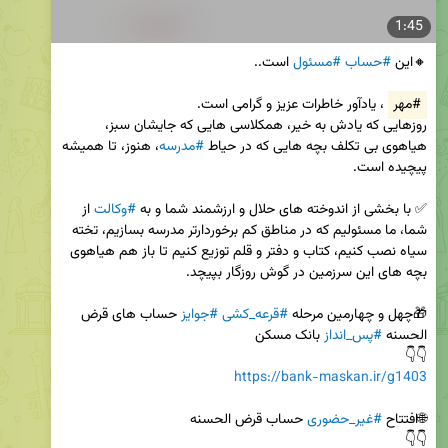
1:45
🔸این 
#حساب
#مسئول
#مهر
روزهایی که یادش به خیر، همکلاسی هایی که جایشان سبز، 
هیاهوی بی تکلف بچه هایی که در حیاط 
#مدرسه
، هنوز، تا همیشه 
✅ با بخشی از اندوخته های حلال و ارزشمند شما و به 
#وکالت
 از 
شما، ما مسئولیم که در مناطق کم برخوردارتر مدرسه بسازیم، تخته 
سیاه نصب کنیم، کتاب و دفتر و قلم توزیع کنیم تا باز هم هیاهوی 
🎁چهل و چهارمین مرحله 
#قرعه_کشی
#جوایز
 حساب های قرض 
الحسنه 
#پس_انداز
👇👇

https://bank-maskan.ir/g1403
🌐افتتاح 
#غیر_حضوری
👇👇
