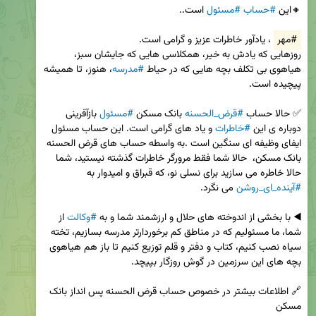
🔸این 
#حساب
#مسئول
#مهر
روزهایی که یادش به خیر، همکلاسی هایی که جایشان سبز، 
هیاهوی بی تکلف بچه هایی که در حیاط 
#مدرسه
، هنوز، تا همیشه 
✅ حالا حساب 
#قرض_الحسنه
 بانک مسکن 
#مسئول
 بازآفرینی 
دوباره ی این 
#خاطرات
 و یاد های گرامی است. این حساب مسئول 
ایفای وظیفه ای سنگین است .به واسطه حساب های قرض الحسنه 
بانک مسکن،  حالا شما فقط مرورگر خاطرات گذشته نیستید، شما 
حالا خاطره می سازید برای نسلی نو، که قبراق و امیدوار به 
#آینده_ای_روشن
◀️ با بخشی از اندوخته های حلال و ارزشمند شما و به 
#وکالت
 از 
شما، ما مسئولیم که در مناطق کم برخوردارتر مدرسه بسازیم، تخته 
سیاه نصب کنیم، کتاب و دفتر و قلم توزیع کنیم تا باز هم هیاهوی 
🔗 اطلاعات بیشتر در خصوص حساب قرض الحسنه پس انداز بانک 
مسکن
