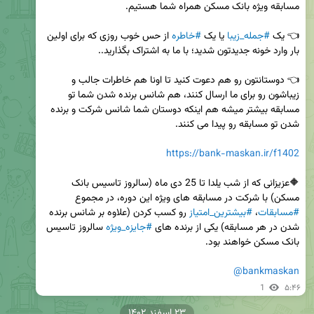
👈 یک 
#جمله_زیبا
 یا یک 
#خاطره
 از حس خوب روزی که برای اولین 
👈 دوستانتون رو هم دعوت کنید تا اونا هم خاطرات جالب و 
زیباشون رو برای ما ارسال کنند، هم شانس برنده شدن شما تو 
مسابقه بیشتر میشه هم اینکه دوستان شما شانس شرکت و برنده 
https://bank-maskan.ir/f1402
🔶عزیزانی که از شب یلدا تا 25 دی ماه (سالروز تاسیس بانک 
مسکن) با شرکت در مسابقه های ویژه این دوره، در مجموع 
#مسابقات
، 
#بیشترین_امتیاز
 رو کسب کردن (علاوه بر شانس برنده 
شدن در هر مسابقه) یکی از برنده های 
#جایزه_ویژه
 سالروز تاسیس 
@bankmaskan
1
۵:۴۶
۲۳ اسفند ۱۴۰۲