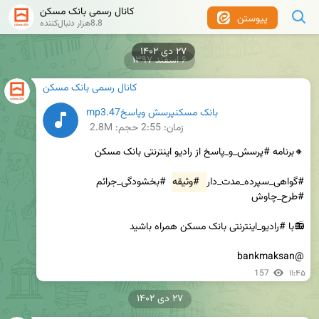
کانال رسمی بانک مسکن
پیوستن
8.8هزار دنبال‌کننده
۲۷ دی ۱۴۰۲
۶ اسفند ۱۳۹۷
کانال رسمی بانک مسکن
بانک مسکنپرسش وپاسخ47.mp3
زمان:
2:55
حجم: 2.8M
#گواهی_سپرده_مدت_دار 
#وثیقه
 #بخشودگی_جرائم 
@bankmaksan
157
۱۱:۴۵
۲۷ دی ۱۴۰۲