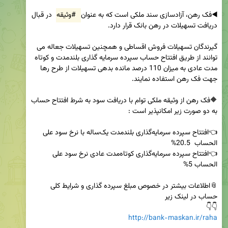
◀️فک رهن، آزادسازی سند ملکی است که به عنوان 
#وثیقه
 در قبال 
گیرندگان تسهیلات فروش اقساطی و همچنین تسهیلات جعاله می 
توانند از طریق افتتاح حساب سپرده سرمایه گذاری بلندمدت و کوتاه 
مدت عادی به میزان 110 درصد مانده بدهی تسهیلات از طرح رها 
🔶فک رهن از وثیقه ملکی توام با دریافت سود به شرط افتتاح حساب 
👈افتتاح سپرده سرمایه‌گذاری بلندمدت یک‌ساله با نرخ سود علی 
👈افتتاح سپرده سرمایه‌گذاری کوتاه‌مدت عادی نرخ سود علی 
📎اطلاعات بیشتر در خصوص مبلغ سپرده گذاری و شرایط کلی 
👇👇

http://bank-maskan.ir/raha