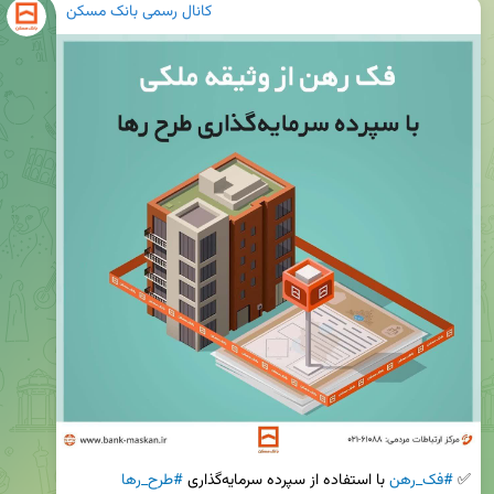
کانال رسمی بانک مسکن
✅ 
#فک_رهن
 با استفاده از سپرده سرمایه‌گذاری 
#طرح_رها