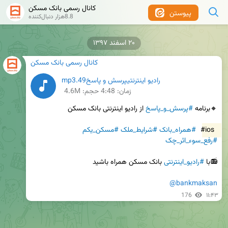
کانال رسمی بانک مسکن
پیوستن
8.8هزار دنبال‌کننده
۲۰ اسفند ۱۳۹۷
کانال رسمی بانک مسکن
رادیو اینترنتیپرسش و پاسخ49.mp3
زمان:
4:48
حجم: 4.6M
🔸برنامه 
#پرسش_و_پاسخ
#ios
#همراه_بانک
#شرایط_ملک
#مسکن_یکم
#رفع_سوء_اثر_چک
📻با 
#رادیو_اینترنتی
@bankmaksan
176
۱۱:۴۳