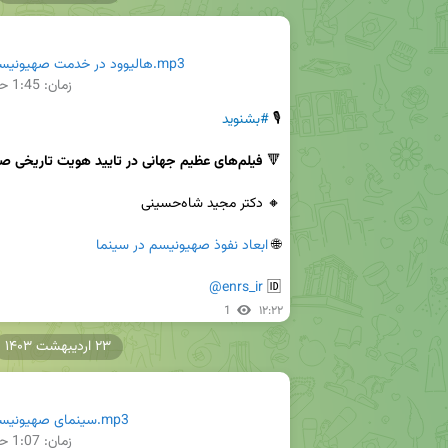
@enrs_irهالیوود در خدمت صهیونیسم.mp3
زمان:
1:45
حج
🎙 
#بشنوید
🔻 
فیلم‌های عظیم جهانی در تایید هویت تاریخی صهیونیسم
🌐 
ابعاد نفوذ صهیونیسم در سینما
@enrs_ir
🆔 
1
۱۲:۲۲
۲۳ اردیبهشت ۱۴۰۳
@enrs_irسینمای صهیونیسم.mp3
زمان:
1:07
حج