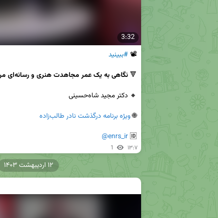
3:32
📽 
#ببینید
🔻 
نگاهی به یک عمر مجاهدت هنری و رسانه‌ای مرحوم طالب‌زاده
🌐 
ویژه برنامه درگذشت نادر طالب‌زاده
@enrs_ir
🆔 
1
۱۳:۷
۱۲ اردیبهشت ۱۴۰۳