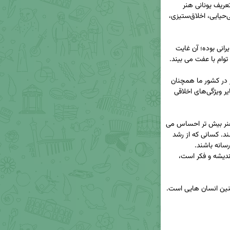
🔸 آموزش هنر در کشور ما تکنسین محور و متاثر از تعریف یونانی هنر 
است. تعریفی که هنر را با صفاتی همچون برهنگی، بی‌حیایی، اخلاق‌ستیزی، 
🔹 فرهنگ یونانی از دیرباز مهم ترین دشمن فرهنگ ایرانی بوده؛ آن غایت 
🔸 با وجود تفاوت آشکار میان دو فرهنگ آموزش هنر در کشور ما همچنان 
با تعریف یونانی آن تدریس می‌شود و اخلاق، حیا و سایر ویژگی‌های اخلاقی 
🔹در چنین فضایی خلاء تربیت نظریه پردازان عرصه هنر بیش تر احساس می 
شود؛ افرادی که حقیقت غرب و عالم هنر آن را بشناسند. کسانی که از رشد 
تعبیری که در آن انسان شأن رسانه‌ای دارد؛  صاحب اندیشه و فکر است، 