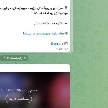
🔻 
موضوعاتی پرداخته است؟
🌐 
ابعاد نفوذ صهیونیسم در سینما
@enrs_ir
🆔 
1
۹:۴
۹ اردیبهشت ۱۴۰۳
13.6M حجم رسانه بالاست
مشاهده در ایتا