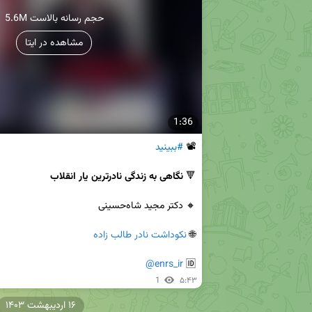
5.6M حجم رسانه بالاست
مشاهده در ایتا
1:36
📽 
#ببینید
🔻 
نگاهی به زندگی نادرترین یار انقلاب
🌐 
نکوداشت نادر طالب زاده
@enrs_ir
🆔 
1
۵:۴۳
۱۶ اردیبهشت ۱۴۰۳