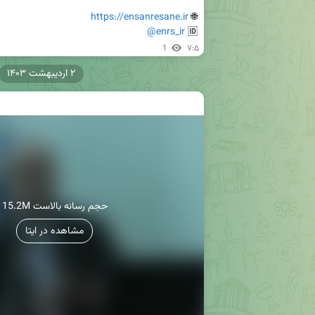
https://ensanresane.ir
🌐 
@enrs_ir
🆔 
1
۷:۵
۲ اردیبهشت ۱۴۰۳
15.2M حجم رسانه بالاست
مشاهده در ایتا