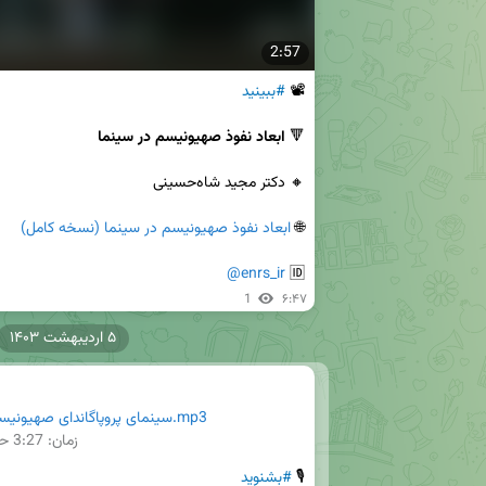
2:57
📽 
#ببینید
🔻 
ابعاد نفوذ صهیونیسم در سینما
🌐 
ابعاد نفوذ صهیونیسم در سینما (نسخه کامل)
@enrs_ir
🆔 
1
۶:۴۷
۵ اردیبهشت ۱۴۰۳
@enrs_irسینمای پروپاگاندای صهیونیسم.mp3
زمان:
3:27
حج
🎙 
#بشنوید