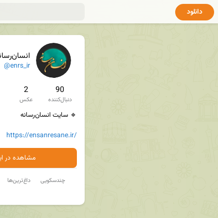
دانلود
انسان‌رسان
@enrs_ir
2
90
دنبال‌کننده
عکس
https://ensanresane.ir/
مشاهده در ایت
چندسکویی
داغ‌ترین‌ها