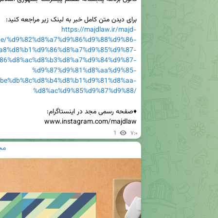
برای دیدن متن کامل خبر به لینک زیر مراجعه کنید:

https://majdlaw.ir/majd-
ne/%d9%82%d8%a7%d9%86%d9%88%d9%86-
a8%d8%b1%d9%86%d8%a7%d9%85%d9%87-
86%d8%ac%d8%b3%d8%a7%d9%84%d9%87-
%d9%87%d9%81%d8%aa%d9%85-
be%db%8c%d8%b4%d8%b1%d9%81%d8%aa-
%d8%ac%d9%85%d9%87%d9%88/
www.instagram.com/majdlaw
1
۷:۰
مج