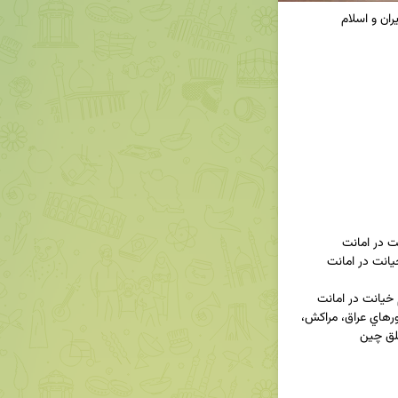
6 ـ بررسي اجملي جرم خيانت در امانت در حقوق كشورهاي عراق، مراكش، 