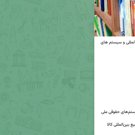
عنوان کتاب : تحولات معاذیر قراردادی در اسناد بین المللی و سیستم های 
3.کنوانسیون سازمان ملل متحد راجع به قراردادهای بیع بین‌المللی کالا 