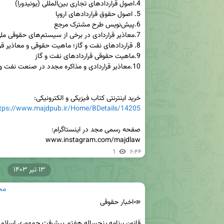
خرید اینترنتی کتاب فیزیکی و الکترونیکی:

tps://www.majdpub.ir/Home/BDetails/14205
www.instagram.com/majdlaw
1
۶:۴۴
۱۳ تیر ۱۴۰۳
مج