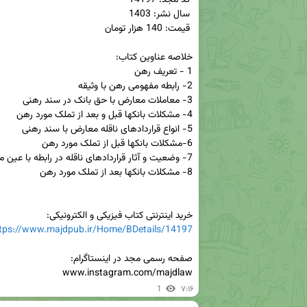
خرید اینترنتی کتاب فیزیکی و الکترونیکی:

tps://www.majdpub.ir/Home/BDetails/14197
www.instagram.com/majdlaw
1
۷:۱۶