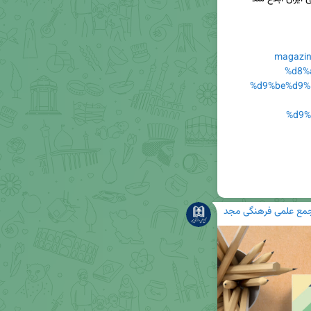
magazi
%d8%
%d9%be%d9%
%d9%
مع علمی فرهنگی مجد