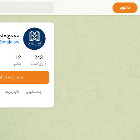
دانلود
مجمع علم
@majdlaw
112
243
دنبال‌کننده
عکس
مشاهده در ایت
چندسکویی
داغ‌ترین‌ها