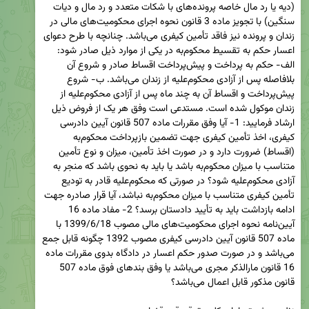
(دیه یا رد مال خاصه پرونده‌های با شکات متعدد و رد مال و دیات 
سنگین) با تجویز ماده 3 قانون نحوه اجرای محکومیت‌های مالی در 
زندان و پرونده نیز فاقد تأمین کیفری می‌باشد. چنانچه با طرح دعوای 
اعسار حکم به تقسیط محکوم‌به در یکی از موارد ذیل صادر ‌شود: 
الف- حکم به پرداخت و پیش‌پرداخت اقساط صادر و شروع آن 
بلافاصله پس از آزادی محکوم‌علیه از زندان می‌باشد. ب- شروع 
پیش‌پرداخت و اقساط آن به چند ماه پس از آزادی محکوم‌علیه از 
زندان موکول شده است. مستدعی است وفق هر یک از فروض ذیل 
ارشاد فرمایید: 1- آیا وفق مقررات ماده 507 قانون آیین دادرسی 
کیفری، اخذ تأمین کیفری جهت تضمین بازپرداخت محکوم‌به 
(اقساط) ضرورت دارد و در صورت اخذ تأمین، میزان و نوع تأمین 
متناسب با میزان محکوم‌به باشد یا باید به نحوی باشد که منجر به 
آزادی محکوم‌علیه شود؟ در صورتی که محکوم‌علیه قادر به تودیع 
تأمین کیفری متناسب با میزان محکوم‌به نباشد، آیا قرار صادره جهت 
ادامه بازداشت باید به تأیید دادستان برسد؟ 2- مفاد ماده 16 
آیین‌نامه نحوه اجرای محکومیت‌های مالی مصوب 1399/6/18 با 
ماده 507 قانون آیین دادرسی کیفری مصوب 1392 چگونه قابل جمع 
می‌باشد و در صورت صدور حکم اعسار در دادگاه بدوی مقررات ماده 
16 قانون مارالذکر مجری می‌باشد یا وفق بندهای فوق ماده 507 