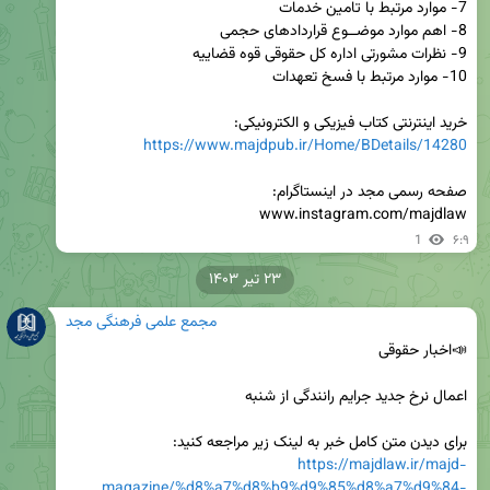
خرید اینترنتی کتاب فیزیکی و الکترونیکی:

https://www.majdpub.ir/Home/BDetails/14280
www.instagram.com/majdlaw
1
۶:۹
۲۳ تیر ۱۴۰۳
مجمع علمی فرهنگی مجد
برای دیدن متن کامل خبر به لینک زیر مراجعه کنید:

https://majdlaw.ir/majd-
magazine/%d8%a7%d8%b9%d9%85%d8%a7%d9%84-