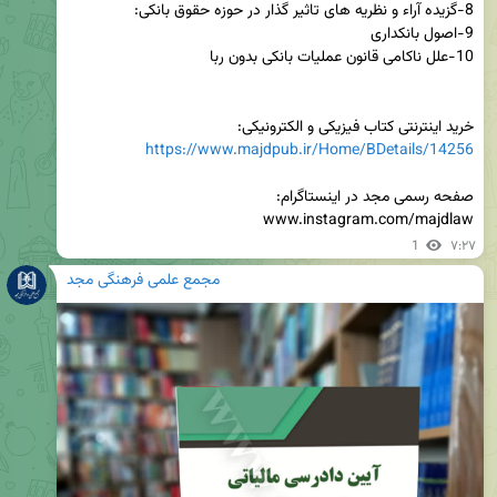
خرید اینترنتی کتاب فیزیکی و الکترونیکی:

https://www.majdpub.ir/Home/BDetails/14256
www.instagram.com/majdlaw
1
۷:۲۷
مجمع علمی فرهنگی مجد