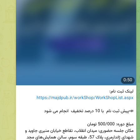
0:50
لینک ثبت نام:

https://majdpub.ir/workShop/WorkShopList.aspx
مکان جلسه حضوری: میدان انقلاب، تقاطع خیابان منیری جاوید و 