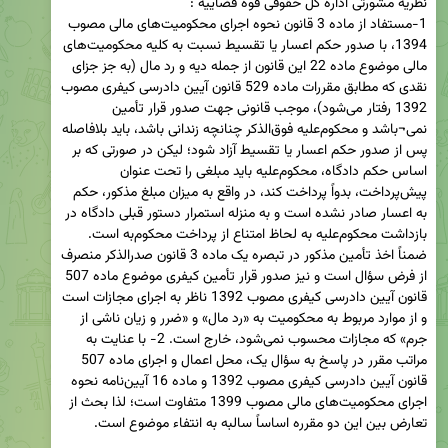
1-مستفاد از ماده 3 قانون نحوه اجرای محکومیت‌های مالی مصوب 
1394، با صدور حکم اعسار یا تقسیط نسبت به کلیه محکومیت‌های 
مالی موضوع ماده 22 این قانون از جمله دیه و رد مال (به جز جزای 
نقدی که مطابق مقررات ماده 529 قانون آیین دادرسی کیفری مصوب 
1392 رفتار می‌شود)، موجب قانونی جهت صدور قرار تأمین 
نمی¬باشد و محکوم‌علیه فوق‌الذکر چنانچه زندانی باشد، باید بلافاصله 
پس از صدور حکم اعسار یا تقسیط آزاد شود؛ لیکن در صورتی که بر 
اساس حکم دادگاه، محکوم‌علیه باید مبلغی را تحت عنوان 
پیش‌پرداخت، بدواً پرداخت کند، در واقع به میزان مبلغ مذکور، حکم 
به اعسار صادر نشده است و به منزله استمرار دستور قبلی دادگاه در 
بازداشت محکوم‌علیه به لحاظ امتناع از پرداخت محکوم‌به است. 
ضمناً اخذ تأمین مذکور در تبصره یک ماده 3 قانون صدرالذکر منصرف 
از فرض سؤال است و نیز صدور قرار تأمین کیفری موضوع ماده 507 
قانون آیین دادرسی کیفری مصوب 1392 ناظر به اجرای مجازات است 
و از موارد مربوط به محکومیت به «رد مال» و «ضرر و زیان ناشی از 
جرم» که مجازات محسوب نمی‌شود، خارج است. 2- با عنایت به 
مراتب مقرر در پاسخ به سؤال یک، محل اعمال و اجرای ماده 507 
قانون آیین دادرسی کیفری مصوب 1392 و ماده 16 آیین‌نامه نحوه 
اجرای محکومیت‌های مالی مصوب 1399 متفاوت است؛ لذا بحث از 