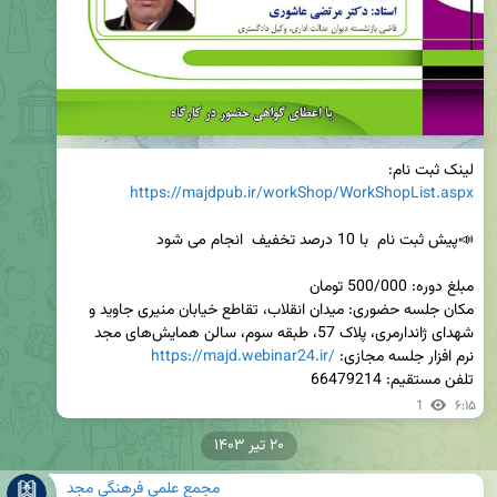
لینک ثبت نام:

https://majdpub.ir/workShop/WorkShopList.aspx
مکان جلسه حضوری: میدان انقلاب، تقاطع خیابان منیری جاوید و 
نرم افزار جلسه مجازی: 
https://majd.webinar24.ir/
تلفن مستقیم: 66479214
1
۶:۱۵
۲۰ تیر ۱۴۰۳
مجمع علمی فرهنگی مجد