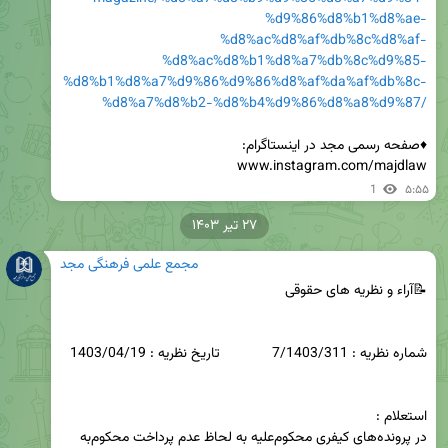
%d9%86%d8%b1%d8%ae-
%d8%ac%d8%af%db%8c%d8%af-
%d8%ac%d8%b1%d8%a7%db%8c%d9%85-
%d8%b1%d8%a7%d9%86%d9%86%d8%af%da%af%db%8c-
%d8%a7%d8%b2-%d8%b4%d9%86%d8%a8%d9%87/
www.instagram.com/majdlaw
1
۵:۵۵
۲۷ تیر ۱۴۰۳
مجمع علمی فرهنگی مجد
در پرونده‌های کیفری محکوم‌علیه به لحاظ عدم پرداخت محکوم‌به 