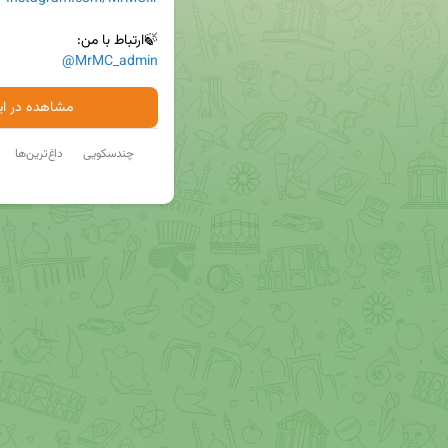
🍃ارتباط با من:

@MrMC_admin
مشاهده در ایت
چندسکویی
داغ‌ترین‌ها