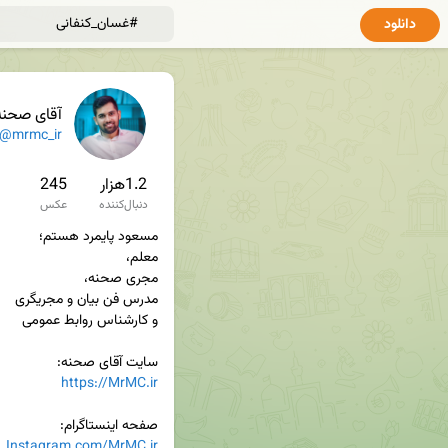
دانلود
آقای صحنه
@mrmc_ir
1.2هزار
245
دنبال‌کننده
عکس
سایت آقای صحنه:

https://MrMC.ir
صفحه اینستاگرام:

Instagram.com/MrMC.ir