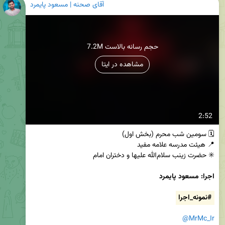
آقای صحنه | مسعود پایمرد
7.2M حجم رسانه بالاست
مشاهده در ایتا
2:52
#نمونه_اجرا
@MrMc_Ir