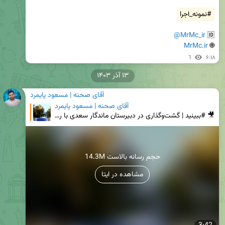
#نمونه_اجرا
@MrMc_ir
🆔 
MrMc.ir
🌐 
1
۶:۱۸
۱۳ آذر ۱۴۰۳
آقای صحنه | مسعود پایمرد
آقای صحنه | مسعود پایمرد
🎥 #ببینید | گشت‌وگذاری در دبیرستان ماندگار سعدی با روایت مسعود پایمرد (بخش اول) 🍃 #دبیرستان_سعدی از
14.3M حجم رسانه بالاست
مشاهده در ایتا