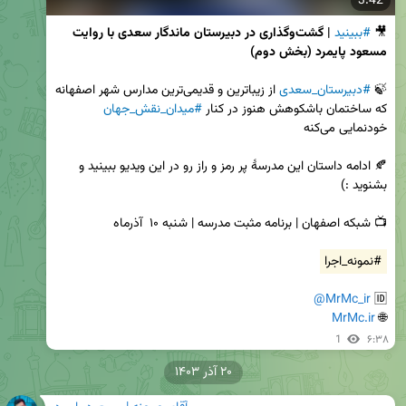
3:42
🎥 
#ببینید
| گشت‌وگذاری در دبیرستان ماندگار سعدی با روایت 
مسعود پایمرد (بخش دوم)
🍃 
#دبیرستان_سعدی
 از زیباترین و قدیمی‌ترین مدارس شهر اصفهانه 
که ساختمان باشکوهش هنوز در کنار 
#میدان_نقش_جهان
🍂 ادامه داستان این مدرسهٔ پر رمز و راز رو در این ویدیو ببینید و 
#نمونه_اجرا
@MrMc_ir
🆔 
MrMc.ir
🌐 
1
۶:۳۸
۲۰ آذر ۱۴۰۳