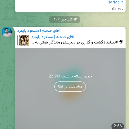
MrMc.ir
1
۲۱:۷
۱۲ شهریور ۱۴۰۳
آقای صحنه | مسعود پایمرد
آقای صحنه | مسعود پایمرد
🎥 #ببینید | گشت و گذاری در دبیرستان ماندگار هراتی به روایت مسعود پایمرد 📝 بخشی از هفتمین قسمت از بر
22.9M حجم رسانه بالاست
مشاهده در ایتا
2:56