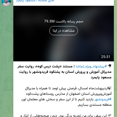
آقای صحنه | مسعود پایمرد
79.3M حجم رسانه بالاست
مشاهده در ایتا
25:31
🎥 
#پیشنهاد_ویژه_تماشا
| مستند «پشت درس کوه»، روایت سفر 
مدیرکل آموزش و پرورش استان به پشتکوه فریدونشهر با روایت 
مسعود پایمرد 
🍃اردیبهشت‌ماه امسال، فرصتی پیش اومد تا همراه با مدیرکل 
آموزش‌وپرورش استان اصفهان از مدارس روستاهای پشت‌کوه 
#فریدونشهر
 بازدید کنیم تا از این سفر و سختی های معلمان اون 
🌱 این سفر، برای من تجربه بزرگی بود. دیدن صحنه‌هایی از ایثار و 