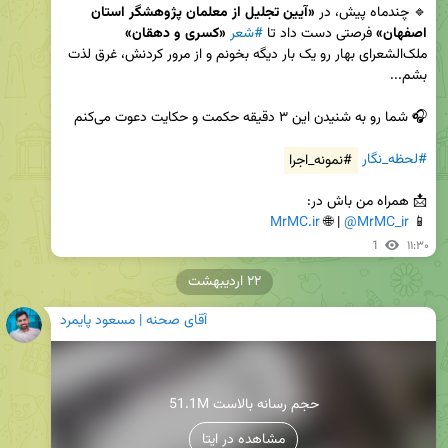
🔹 چندماه پیش، در 
«آیین تجلیل از معلمان پژوهشگر استان 
اصفهان»
 فرصتی دست داد تا 
#شعر
«کسری و دهقان»
ملک‌الشعرای بهار رو یک بار دیگه بخونم و از مرور کردنش، غرق لذت 
#لحظه_نگار
#نمونه_اجرا
MrMC.ir
 | 🌐 
@MrMC_ir
📱 
1
۱۱:۳۰
۲۲ اردیبهشت
آقای صحنه | مسعود پایمرد
51.1M حجم رسانه بالاست
مشاهده در ایتا