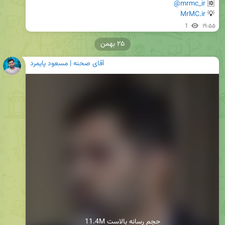
@mrmc_ir
🆔 
MrMC.ir
💡 
1
۱۹:۵۵
۲۵ بهمن
آقای صحنه | مسعود پایمرد
11.4M حجم رسانه بالاست