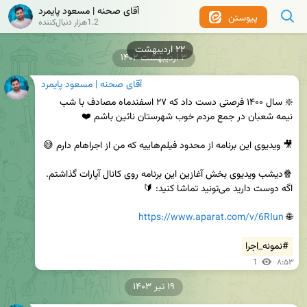
آقای صحنه | مسعود پایمرد
پیوستن
1.2هزار دنبال‌کننده
۲۲ اردیبهشت
۳ اردیبهشت ۱۴۰۲
آقای صحنه | مسعود پایمرد
❇️ سال ۱۴۰۰ فرصتی دست داد که ۲۷ اسفندماه مصادف با شب 
🍿دیشب ویدیوی بخش آغازین این برنامه روی کانال آپارات گذاشتم. 
https://www.aparat.com/v/6RIun
🌐 
#نمونه_اجرا
1
۸:۵۳
۱۹ تیر ۱۴۰۳