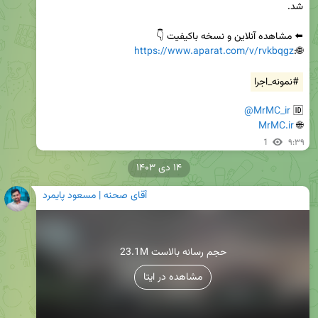
https://www.aparat.com/v/rvkbqgz
🌐:
#نمونه_اجرا
@MrMC_ir
🆔 
MrMC.ir
🌐 
1
۹:۳۹
۱۴ دی ۱۴۰۳
آقای صحنه | مسعود پایمرد
23.1M حجم رسانه بالاست
مشاهده در ایتا