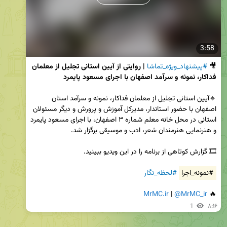
3:58
🎥 
#پیشنهاد_ویژه_تماشا
| روایتی از آیین استانی تجلیل از معلمان 
فداکار، نمونه و سرآمد اصفهان با اجرای مسعود پایمرد
🔹آیین استانی تجلیل از معلمان فداکار، نمونه و سرآمد استان 
اصفهان با حضور استاندار، مدیرکل آموزش و پرورش و دیگر مسئولان 
استانی در محل خانه معلم شماره ۳ اصفهان، با اجرای مسعود پایمرد 
و هنرنمایی هنرمندان شعر، ادب و موسیقی برگزار شد.

#نمونه_اجرا
#لحظه_نگار
MrMC.ir
 | 
@MrMC_ir
🔥 
1
۸:۱۶