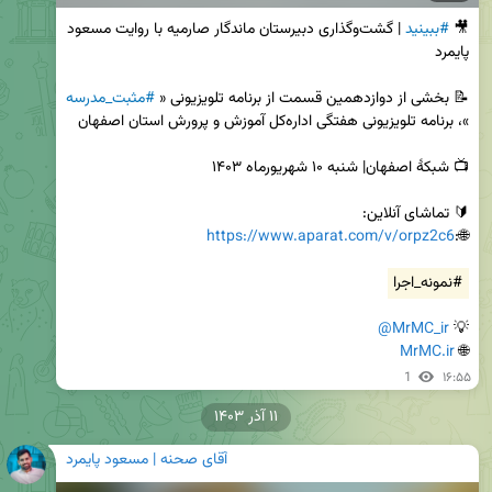
🎥 
#ببینید
 | گشت‌وگذاری دبیرستان ماندگار صارمیه با روایت مسعود 
📝 بخشی از دوازدهمین قسمت از برنامه تلویزیونی « 
#مثبت_مدرسه
https://www.aparat.com/v/orpz2c6
🌐:
#نمونه_اجرا
@MrMC_ir
💡 
MrMC.ir
🌐 
1
۱۶:۵۵
۱۱ آذر ۱۴۰۳
آقای صحنه | مسعود پایمرد