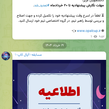
دانشجویان عزیز،

مهلت نگارش پیشنهادیه تا ۲۰ خردادماه
#تمدید_شد
⏳ لطفاً در اسرع وقت پیشنهادیه خود را تکمیل کرده و جهت اصلاح 
 👈
www.opalcup.ir
🌐 
1
۹:۵۲
۱۹ خرداد ۱۴۰۴
مسابقه✨اُپال کاپ✨