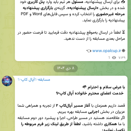
📥 برای ارسال پیشنهادیه، 
مسئول
 هر تیم باید وارد 
پنل کاربری
 خود 
شده و در بخش 
«
ارسال پیشنهادیه
»
، گزینه‌ی 
بارگزاری پیشنهادیه 
مرحله غیرحضوری
 را انتخاب کرده و سپس فایل‌های Word و PDF 
⏳ لطفاً در ارسال به‌موقع پیشنهادیه دقت فرمایید تا فرصت حضور در 
 👈
www.opalcup.ir
🌐 
1
۷:۳۹
۸ دی ۱۴۰۴
مسابقه✨اُپال کاپ✨
 خدمت اعضای محترم خانواده اُپال کاپ✨️
قصد داریم همزمان با 
آغاز مسیر اُپال‌کاپ ۲
 از تجربه و همراهی شما 
عزیزان در بخش 
اجرایی
اگر علاقه‌مند هستید در مسیر طراحی، اجرا و پیشبرد دور دوم مسابقه 
با ما 
همکاری
 داشته باشید، 
لطفاً از طریق لینک زیر فرم مربوطه را 
تکمیل نمایید: