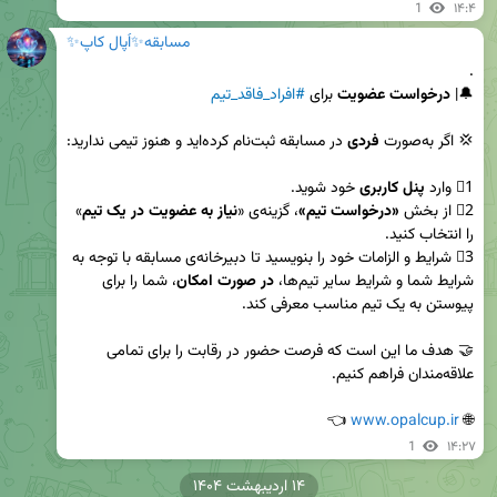
1
۱۴:۴
مسابقه✨اُپال کاپ✨
🔔| 
درخواست عضویت
 برای 
#افراد_فاقد_تیم
💢 اگر به‌صورت 
فردی
1⃣ وارد 
پنل کاربری
2⃣ از بخش 
«درخواست تیم»
، گزینه‌ی «
نیاز به عضویت در یک تیم
» 
3⃣ شرایط و الزامات خود را بنویسید تا دبیرخانه‌ی مسابقه با توجه به 
شرایط شما و شرایط سایر تیم‌ها، 
در صورت امکان
، شما را برای 
🤝 هدف ما این است که فرصت حضور در رقابت را برای تمامی 
 👈
www.opalcup.ir
🌐 
1
۱۴:۲۷
۱۴ اردیبهشت ۱۴۰۴