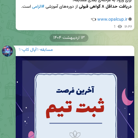
برای ورود به مرحله‌ی بعدی مسابقه،

دریافت حداقل ۸ گواهی قبولی
 از دوره‌های آموزشی 
#الزامی
 👈
www.opalcup.ir
🌐 
1
۱۶:۴۶
۱۳ اردیبهشت ۱۴۰۴
مسابقه✨اُپال کاپ✨