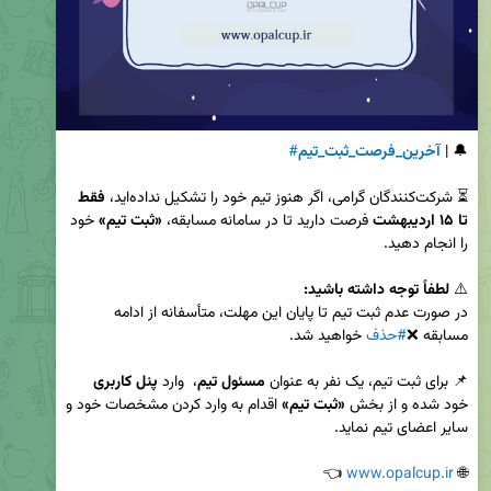
🔔 | 
آخرین_فرصت_ثبت_تیم
#
⏳ شرکت‌کنندگان گرامی، اگر هنوز تیم خود را تشکیل نداده‌اید، 
فقط 
تا ۱۵ اردیبهشت
 فرصت دارید تا در سامانه مسابقه، 
«ثبت تیم»
 خود 
⚠️ 
لطفاً توجه داشته باشید:
در صورت عدم ثبت تیم تا پایان این مهلت، متأسفانه از ادامه 
مسابقه ❌
#حذف
📌 برای ثبت تیم، یک نفر به عنوان 
مسئول تیم
،  وارد 
پنل کاربری
خود شده و از بخش 
«ثبت تیم»
 اقدام به وارد کردن مشخصات خود و 
 👈
www.opalcup.ir
🌐 