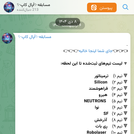
مسابقه✨اُپال کاپ✨
پیوستن
213 دنبال‌کننده
۸ دی ۱۴۰۴
۶ اردیبهشت ۱۴۰۴
مسابقه✨اُپال کاپ✨
👈👈👈
جای شما اینجا خالیه
🔽 
لیست تیم‌های ثبت‌شده تا این لحظه:
🔻 تیم ۱)    
ترمیناتور
🔻 تیم ۲)    
Silicon
🔻 تیم ۳)   
فراهوشمند
🔻 تیم ۴) 	 
هیرو
🔻 تیم ۵)	  
NEUTRONS
🔻 تیم ۶)   	
نوا
🔻 تیم ۷)  	
SF
🔻 تیم ۸)    
آذرخش
🔻 تیم ۹)    
رِی بات		
🔻 تیم ۱۰)	  
Robolaser