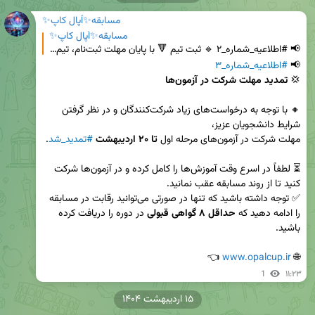
مسابقه✨اُپال کاپ✨
مسابقه✨اُپال کاپ✨
📢 #اطلاعیه_شماره_۲ 🔹 ثبت تیم 🔻 با پایان مهلت ثبت‌نام، تیم‌ها در حال شکل‌گیری هستند و تلاش برای کسب
📢 
#اطلاعیه_شماره_۳
💢 
تمدید مهلت شرکت در آزمون‌ها

🔸 با توجه به درخواست‌های زیاد شرکت‌کنندگان و در نظر گرفتن 
مهلت شرکت در آزمون‌های مرحله اول 
تا ۲۰ اردیبهشت
#تمدید_شد
⏳ لطفاً در اسرع وقت آموزش‌ها را کامل کرده و در آزمون‌ها شرکت 
✅ توجه داشته باشید که تنها در صورتی می‌توانید رقابت در مسابقه 
را ادامه دهید که 
حداقل ۸ گواهی قبولی
 در دوره را دریافت کرده 
 👈
www.opalcup.ir
🌐 
1
۱۱:۲۳
۱۵ اردیبهشت ۱۴۰۴