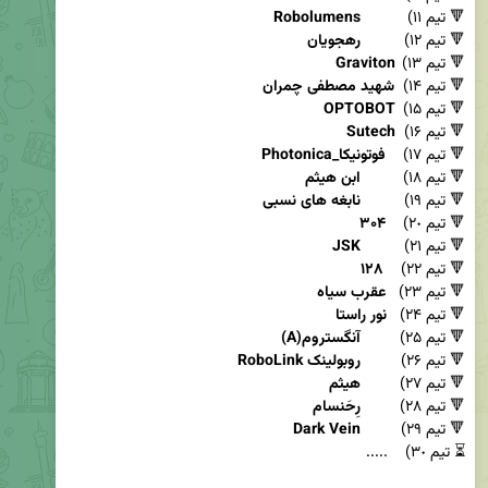
🔻 تیم ۱۱)   	
Robolumens
🔻 تیم ۱۲)  	
رهجویان
🔻 تیم ۱۳) 	
Graviton
🔻 تیم ۱۴)  
شهید مصطفی چمران			
🔻 تیم ۱۵) 	
OPTOBOT
🔻 تیم ۱۶) 	
Sutech
🔻 تیم ۱۷)    
Photonica_فوتونیکا
🔻 تیم ۱۸)  	
ابن هیثم			
🔻 تیم ۱۹)  	
نابغه های نسبی			
🔻 تیم ۲٠)    
۳۰۴
🔻 تیم ۲۱)  	
JSK
🔻 تیم ۲۲)    
۱۲۸
🔻 تیم ۲۳)   
عقرب سیاه			
🔻 تیم ۲۴)   
نور راستا
🔻 تیم ۲۵) 	
آنگستروم(A)			
🔻 تیم ۲۶) 	
روبولینک RoboLink			
🔻 تیم ۲۷)  	
هیثم
🔻 تیم ۲۸) 	
رِحَنسام
🔻 تیم ۲۹)  	
Dark Vein