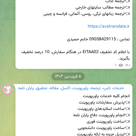
https://avatranslate.ir
با اعلام کد تخفیف EITAA02 در هنگام سفارش، 10 درصد تخفیف 
بگیرید.
1
۱۴:۱
۵ فروردین ۱۴۰۳
خدمات تایپ، ترجمه، پاورپوینت، اکسل، مقاله، تحقیق، پایان نامه