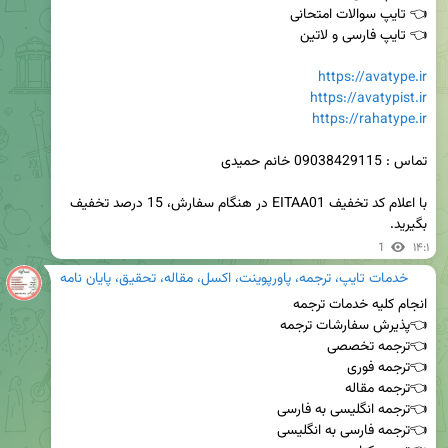
https://avatype.ir
https://avatypist.ir
https://rahatype.ir
با اعلام کد تخفیف EITAA01 در هنگام سفارش، 15 درصد تخفیف 
بگیرید.
1
۱۴:۱
خدمات تایپ، ترجمه، پاورپوینت، اکسل، مقاله، تحقیق، پایان نامه