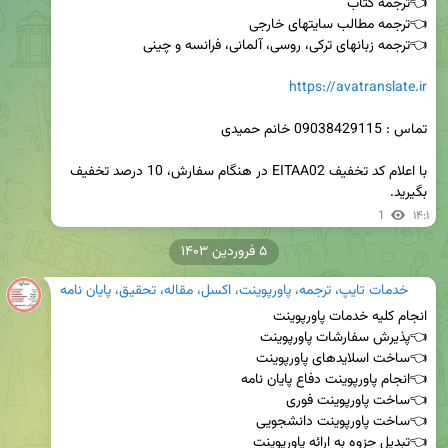
https://avatranslate.ir
با اعلام کد تخفیف EITAA02 در هنگام سفارش، 10 درصد تخفیف 
بگیرید.
1
۱۴:۱
۵ فروردین ۱۴۰۳
خدمات تایپ، ترجمه، پاورپوینت، اکسل، مقاله، تحقیق، پایان نامه