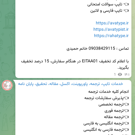
https://avatype.ir
https://avatypist.ir
https://rahatype.ir
با اعلام کد تخفیف EITAA01 در هنگام سفارش، 15 درصد تخفیف 
بگیرید.
1
۱۴:۱
خدمات تایپ، ترجمه، پاورپوینت، اکسل، مقاله، تحقیق، پایان نامه