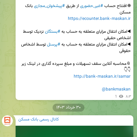
🌐 افتتاح حساب 
#غیر_حضوری
 از طریق 
#پیشخوان_مجازی
 بانک 
مسکن

https://ecounter.bank-maskan.ir
◀️امکان انتقال مزایای متعلقه به حساب به 
#بستگان
 نزدیک توسط 
◀️امکان انتقال مزایای متعلقه به حساب به 
#پرسنل
 توسط اشخاص 
👇👇

http://bank-maskan.ir/samar
@bankmaskan
1
۸:۳
۳۰ خرداد ۱۴۰۳
کانال رسمی بانک مسکن