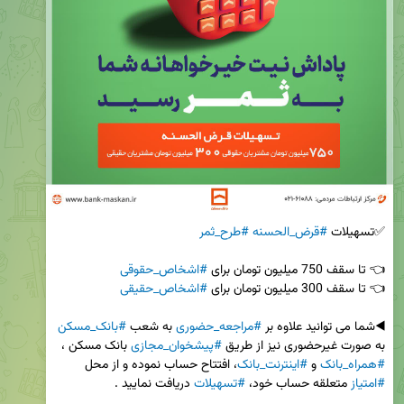
✅تسهیلات 
#قرض_الحسنه
#طرح_ثمر
👈 تا سقف 750 میلیون تومان برای 
#اشخاص_حقوقی
👈 تا سقف 300 میلیون تومان برای 
#اشخاص_حقیقی
◀️شما می توانید علاوه بر 
#مراجعه_حضوری
 به شعب 
#بانک_مسکن
به صورت غیرحضوری نیز از طریق 
#پیشخوان_مجازی
 بانک مسکن ، 
#همراه_بانک
 و 
#اینترنت_بانک
، افتتاح حساب نموده و از محل 
#امتیاز
 متعلقه حساب خود، 
#تسهیلات