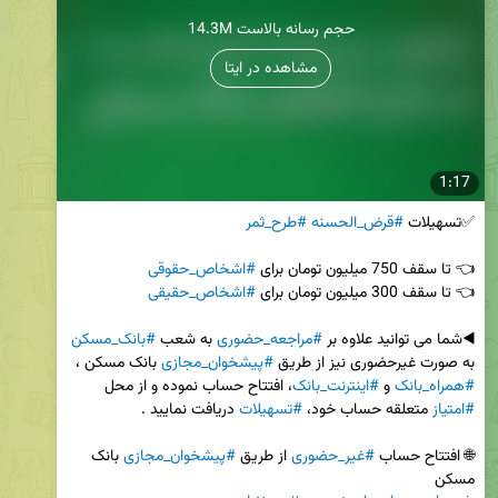
14.3M حجم رسانه بالاست
مشاهده در ایتا
1:17
✅تسهیلات 
#قرض_الحسنه
#طرح_ثمر
👈 تا سقف 750 میلیون تومان برای 
#اشخاص_حقوقی
👈 تا سقف 300 میلیون تومان برای 
#اشخاص_حقیقی
◀️شما می توانید علاوه بر 
#مراجعه_حضوری
 به شعب 
#بانک_مسکن
به صورت غیرحضوری نیز از طریق 
#پیشخوان_مجازی
 بانک مسکن ، 
#همراه_بانک
 و 
#اینترنت_بانک
، افتتاح حساب نموده و از محل 
#امتیاز
 متعلقه حساب خود، 
#تسهیلات
🌐 افتتاح حساب 
#غیر_حضوری
 از طریق 
#پیشخوان_مجازی
 بانک 
مسکن 
