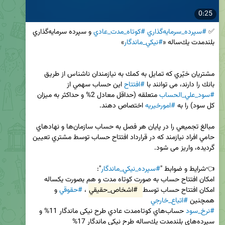
0:25
✅ 
#سپرده_سرمايه‌گذاري
#كوتاه‌_مدت_عادي
 و سپرده سرمايه‌گذاري 
بلندمدت يك‌ساله «
#نيكي_ماندگار
مشتريان خيّري كه تمايل به كمك به نيازمندان ناشناس از طريق 
بانك را دارند، می توانند با 
#افتتاح
 این حساب سهمي از 
#سود_علي‌_الحساب
 متعلقه (حداقل معادل 2% و حداكثر به ميزان 
كل سود) را به 
#امورخيريه
مبالغ تجميعي را در پايان هر فصل به حساب سازمان‌ها و نهادهاي 
حامي افراد نيازمند كه در قرارداد افتتاح حساب توسط مشتري تعيين 
👈شرايط و ضوابط "
#سپرده_نيكي_ماندگار
امکان افتتاح حساب توسط 
#اشخاص_حقيقي
، 
#حقوقي
 و 
همچنين 
#اتباع_خارجي
#نرخ_سود
 حساب‌هاي كوتاه‌مدت عادي طرح نیکی ماندگار 11% و 