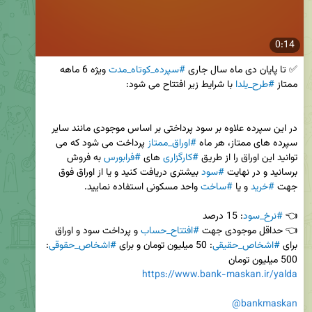
0:14
✅ تا پایان دی ماه سال جاری 
#سپرده_کوتاه_مدت
 ویژه 6 ماهه 
ممتاز 
#طرح_یلدا
در این سپرده علاوه بر سود پرداختی بر اساس موجودی مانند سایر 
سپرده های ممتاز، هر ماه 
#اوراق_ممتاز
 پرداخت می شود که می 
توانید این اوراق را از طریق 
#کارگزاری
 های 
#فرابورس
 به فروش 
برسانید و در نهایت 
#سود
 بیشتری دریافت کنید و یا از اوراق فوق 
جهت 
#خرید
 و یا 
#ساخت
👈 
#نرخ_سود
👈 حداقل موجودی جهت 
#افتتاح_حساب
 و پرداخت سود و اوراق 
برای 
#اشخاص_حقیقی
: 50 میلیون تومان و برای 
#اشخاص_حقوقی
: 
500 میلیون تومان

https://www.bank-maskan.ir/yalda
@bankmaskan