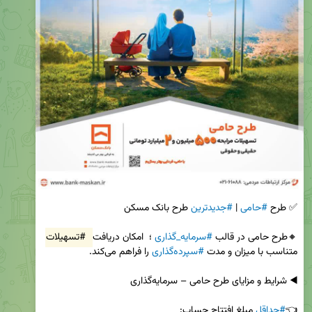
✅ طرح 
#حامی
 | 
#جدیدترین
🔸طرح حامی در قالب 
#سرمایه_گذاری
 ؛  امکان دریافت 
#تسهیلات
متناسب با میزان و مدت 
#سپرده‌گذاری
👈
#حداقل