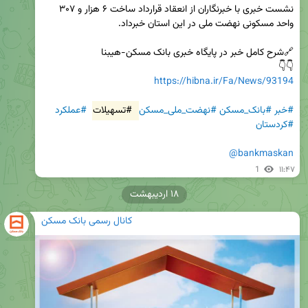
نشست خبری با خبرنگاران از انعقاد قرارداد ساخت ۶ هزار و ۳۰۷ 
👇👇

https://hibna.ir/Fa/News/93194
#خبر
#بانک_مسکن
#نهضت_ملی_مسکن
#تسهیلات
#عملکرد
#کردستان
@bankmaskan
1
۱۱:۴۷
۱۸ اردیبهشت
کانال رسمی بانک مسکن