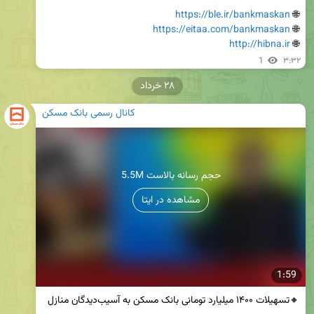
https://ble.ir/bankmaskan
🌐 
https://eitaa.com/bankmaskan
🌐 
http://hibna.ir
🌐 
1
۳:۳۲
۲۸ خرداد
کانال رسمی بانک مسکن
5.5M حجم رسانه بالاست
مشاهده در ایتا
1:59