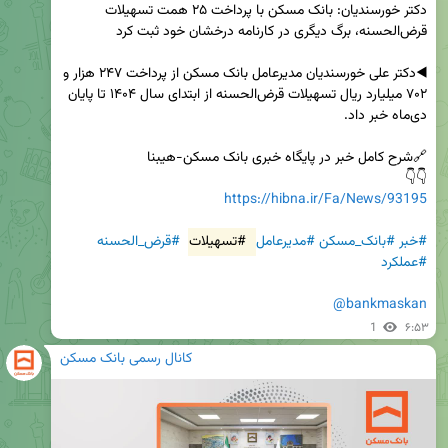
دکتر خورسندیان: بانک مسکن با پرداخت ۲۵ همت تسهیلات 
◀️دکتر علی خورسندیان مدیرعامل بانک مسکن از پرداخت ۲۴۷ هزار و 
۷۰۲ میلیارد ریال تسهیلات قرض‌الحسنه از ابتدای سال ۱۴۰۴ تا پایان 
👇👇

https://hibna.ir/Fa/News/93195
#خبر
#بانک_مسکن
#مدیرعامل
#تسهیلات
#قرض_الحسنه
#عملکرد
@bankmaskan
1
۶:۵۳
کانال رسمی بانک مسکن