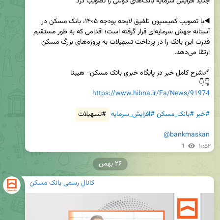
◀️با تصویب کمیسیون تلفیق لایحه بودجه ۱۴۰۵، بانک مسکن در 
آستانه جهش سرمایه‌ای قرار گرفته است؛ اقدامی که به طور مستقیم 
قدرت این بانک را در پرداخت تسهیلات به پروژه‌های بزرگ مسکن 
👇👇

https://www.hibna.ir/Fa/News/91974
#خبر
#بانک_مسکن
#افزایش_سرمایه
#تسهیلات
@bankmaskan
1
۱۰:۵۲
۲۶ بهمن
کانال رسمی بانک مسکن