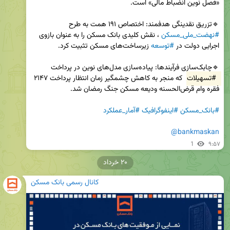
🔹تزریق نقدینگی هدفمند: اختصاص ۱۹۱ همت به طرح 
#نهضت_ملی_مسکن
 ، نقش کلیدی بانک مسکن را به عنوان بازوی 
اجرایی دولت در 
#توسعه
🔹چابک‌سازی فرآیندها: پیاده‌سازی مدل‌های نوین در پرداخت 
#تسهیلات
 که منجر به کاهش چشمگیر زمان انتظار پرداخت ۲۱۴۷ 
#بانک_مسکن
#اینفوگرافیک
#آمار_عملکرد
@bankmaskan
1
۹:۵۷
۲۰ خرداد
کانال رسمی بانک مسکن