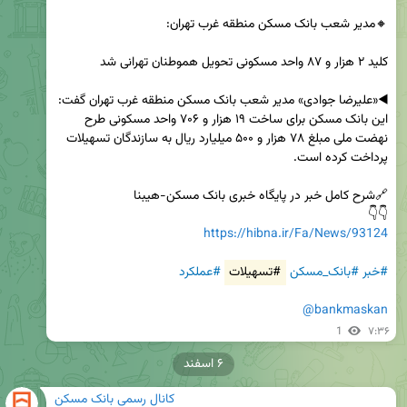
◀️«علیرضا جوادی» مدیر شعب بانک مسکن منطقه غرب تهران گفت: 
این بانک مسکن برای ساخت ۱۹ هزار و ۷۰۶ واحد مسکونی طرح 
نهضت ملی مبلغ ۷۸ هزار و ۵۰۰ میلیارد ریال به سازندگان تسهیلات 
👇👇

https://hibna.ir/Fa/News/93124
#خبر
#بانک_مسکن
#تسهیلات
#عملکرد
@bankmaskan
1
۷:۳۶
۶ اسفند
کانال رسمی بانک مسکن