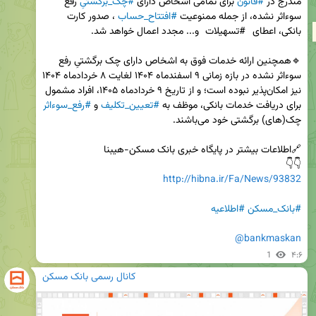
مندرج در 
#قانون
 برای تمامی اشخاص دارای 
#چک_برگشتیِ
 رفع 
سوءاثر نشده، از جمله ممنوعیت 
#افتتاح‌_حساب
 ، صدور کارت 
بانکی، اعطای 
#تسهیلات
🔹همچنین ارائه خدمات فوق به اشخاص دارای چک برگشتیِ رفع 
سوءاثر نشده در بازه زمانی ۹ اسفندماه ۱۴۰۴ لغایت ۸ خردادماه ۱۴۰۴ 
نیز امکان‌پذیر نبوده است؛ و از تاریخ ۹ خردادماه ۱۴۰۵، افراد مشمول 
برای دریافت خدمات بانکی، موظف به 
#تعیین‌_تکلیف
 و 
#رفع_سوءاثر
👇👇

http://hibna.ir/Fa/News/93832
#بانک_مسکن
#اطلاعیه
@bankmaskan
1
۴:۶
کانال رسمی بانک مسکن