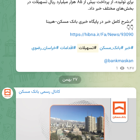
برای تولید»، از پرداخت بیش از ۸۵ هزار میلیارد ریال تسهیلات در 
👇👇

https://hibna.ir/Fa/News/93090
#خبر
#بانک_مسکن
#تسهیلات
#اقدامات
#خراسان_رضوی
@bankmaskan
1
۹:۴۷
۲۷ بهمن
کانال رسمی بانک مسکن