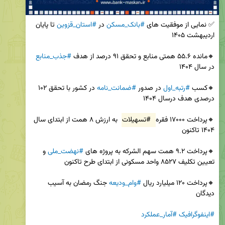
✅ نمایی از موفقیت های 
#بانک_مسکن
 در 
#استان_قزوین
 تا پایان 
🔸️مانده ۵۵.۶ همتی منابع و تحقق ۹۱ درصد از هدف 
#جذب_منابع
🔸️کسب 
#رتبه_اول
 در صدور 
#ضمانت_نامه
 در کشور با تحقق ۱۰۲ 
🔸️پرداخت ۱۷۰۰۰ فقره 
#تسهیلات
 به ارزش ۸ همت از ابتدای سال 
🔸️پرداخت ۹.۲ همت سهم الشرکه به پروژه های 
#نهضت_ملی
 و 
🔸️پرداخت ۱۲۰ میلیارد ریال 
#وام_ودیعه
 جنگ رمضان به آسیب 
#اینفوگرافیک
#آمار_عملکرد