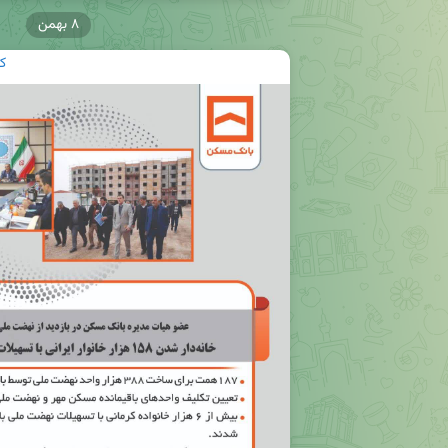
۸ بهمن
ک