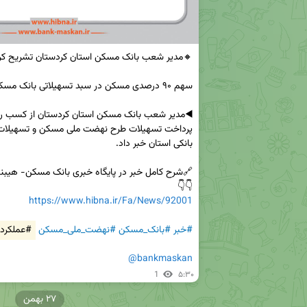
👇👇

https://www.hibna.ir/Fa/News/92001
#خبر
#بانک_مسکن
#نهضت_ملی_مسکن
#عملکرد
@bankmaskan
1
۵:۳۰
۲۷ بهمن