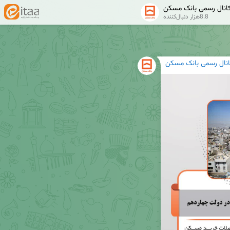
انال رسمی بانک مسکن
8.8هزار دنبال‌کننده
انال رسمی بانک مسکن