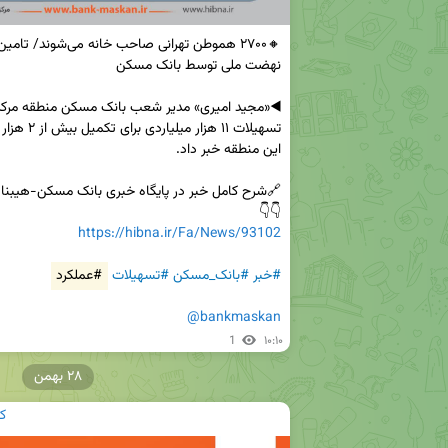
👇👇

https://hibna.ir/Fa/News/93102
#خبر
#بانک_مسکن
#تسهیلات
#عملکرد
@bankmaskan
1
۱۰:۱۰
۲۸ بهمن
ک