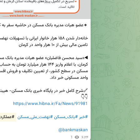
👇👇

https://www.hibna.ir/Fa/News/91981
#خبر
#بانک_مسکن
#نهضت_ملی_مسکن
#عملکرد
@bankmaskan
1
۶:۲۴