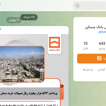
ک
۷ بهمن
ی بانک مسکن
ک
@ba
10
643
ویدیو
فایل
ا
قوانین
پرسش‌ها