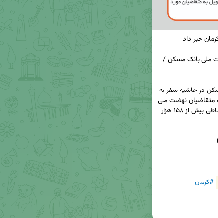
خانه‌دار شدن ۱۵۸ هزار خانوار ایرانی با تسهیلات نهضت ملی بانک مسکن / 
◀️«سید محسن فاضلیان» عضو هیات مدیره بانک مسکن در حاشیه سفر به 
کرمان، با اعلام واریز ۱۴۴ هزار میلیارد تومان به حساب متقاضیان نهضت ملی 
مسکن در سطح کشور، از تعیین تکلیف و فروش اقساطی بیش از ۱۵۸ هزار 
#کرمان