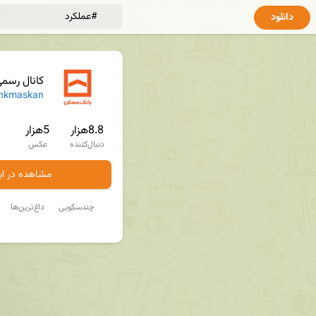
دانلود
کانال رسم
nkmaskan
8.8هزار
5هزار
دنبال‌کننده
عکس
مشاهده در ایت
چندسکویی
داغ‌ترین‌ها