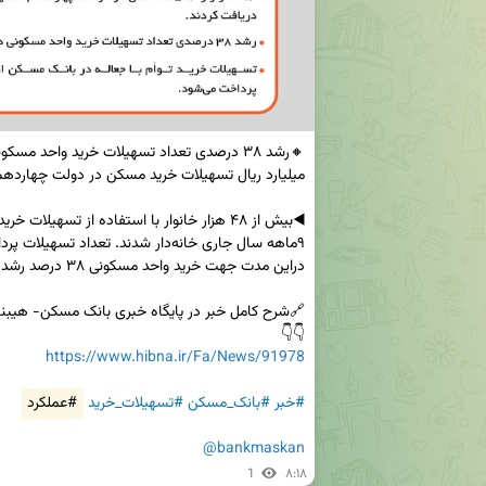
👇👇

https://www.hibna.ir/Fa/News/91978
#خبر
#بانک_مسکن
#تسهیلات_خرید
#عملکرد
@bankmaskan
1
۸:۱۸