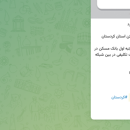
◀️مدیر شعب بانک مسکن استان کردستان از کسب رتبه اول بانک مسکن در 
پرداخت تسهیلات طرح نهضت ملی مسکن و تسهیلات تکلیفی در بین شبکه 
#کردستان