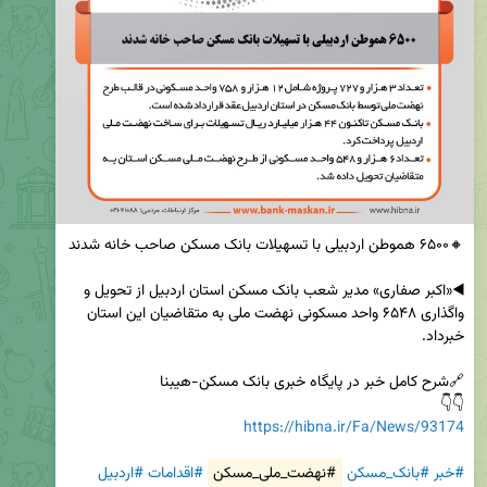
◀️«اکبر صفاری» مدیر شعب بانک مسکن استان اردبیل از تحویل و 
واگذاری ۶۵۴۸ واحد مسکونی نهضت ملی به متقاضیان این استان 
👇👇

https://hibna.ir/Fa/News/93174
#خبر
#بانک_مسکن
#نهضت_ملی_مسکن
#اقدامات
#اردبیل