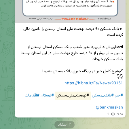
🔸بانک مسکن ۹۰ درصد نهضت ملی استان لرستان را تامین مالی 
◀️«داریوش عالی‌پور» مدیر شعب بانک مسکن استان لرستان از 
تامین مالی بیش از ۹۰ درصد طرح نهضت ملی در این استان توسط 
👇👇

https://hibna.ir/Fa/News/93151
#خبر
#بانک_مسکن
#نهضت_ملی_مسکن
#لرستان
#اقدامات
@bankmaskan
1
۹:۵۶
۳ اسفند