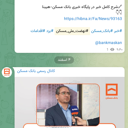
👇👇

https://hibna.ir/Fa/News/93163
#خبر
#بانک_مسکن
#نهضت_ملی_مسکن
#یزد
#اقدامات
@bankmaskan
1
۹:۴۰
۴ اسفند
کانال رسمی بانک مسکن