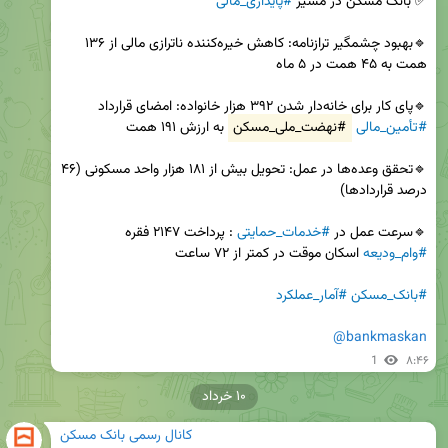
✅ بانک مسکن در مسیر 
#پایداری_مالی
🔹بهبود چشمگیر ترازنامه: کاهش خیره‌کننده ناترازی مالی از ۱۳۶ 
🔹پای کار برای خانه‌دار شدن ۳۹۲ هزار خانواده: امضای قرارداد 
#تأمین_مالی
#نهضت_ملی_مسکن
🔹تحقق وعده‌ها در عمل: تحویل بیش از ۱۸۱ هزار واحد مسکونی (۴۶ 
🔹سرعت عمل در 
#خدمات_حمایتی
 : پرداخت ۲۱۴۷ فقره 
#وام_ودیعه
#بانک_مسکن
#آمار_عملکرد
@bankmaskan
1
۸:۴۶
۱۰ خرداد
کانال رسمی بانک مسکن