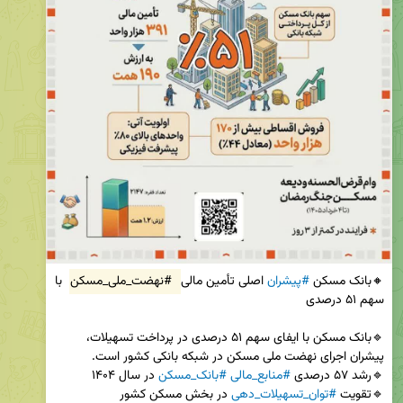
🔸بانک مسکن 
#پیشران
 اصلی تأمین مالی 
#نهضت_ملی_مسکن
 با 
🔹بانک مسکن با ایفای سهم ۵۱ درصدی در پرداخت تسهیلات، 
🔹رشد ۵۷ درصدی 
#منابع_مالی
#بانک_مسکن
🔹تقویت 
#توان_تسهیلات_دهی