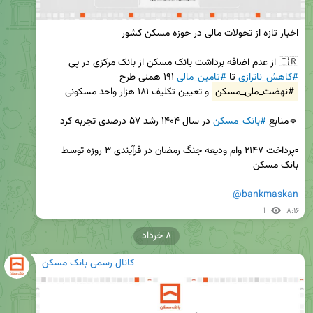
🇮🇷 از عدم اضافه برداشت بانک مسکن از بانک مرکزی در پی 
#کاهش_ناترازی
 تا 
#تامین_مالی
 ۱۹۱ همتی طرح 
#نهضت_ملی_مسکن
🔹منابع 
#بانک_مسکن
▫️پرداخت ۲۱۴۷ وام ودیعه جنگ رمضان در فرآیندی ۳ روزه توسط 
@bankmaskan
1
۸:۱۶
۸ خرداد
کانال رسمی بانک مسکن