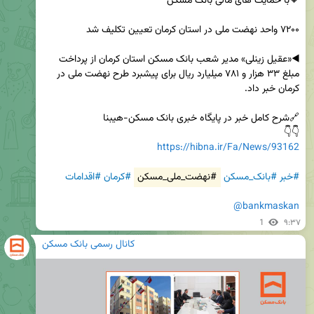
◀️«عقیل زینلی» مدیر شعب بانک مسکن استان کرمان از پرداخت 
مبلغ ۳۳ هزار و ۷۸۱ میلیارد ریال برای پیشبرد طرح نهضت ملی در 
👇👇

https://hibna.ir/Fa/News/93162
#خبر
#بانک_مسکن
#نهضت_ملی_مسکن
#کرمان
#اقدامات
@bankmaskan
1
۹:۳۷
کانال رسمی بانک مسکن