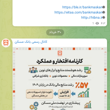
https://ble.ir/bankmaskan
🌐
https://eitaa.com/bankmaskan
🌐
http://hibna.ir
🌐
1
۴:۳
۳۰ خرداد
کانال رسمی بانک مسکن