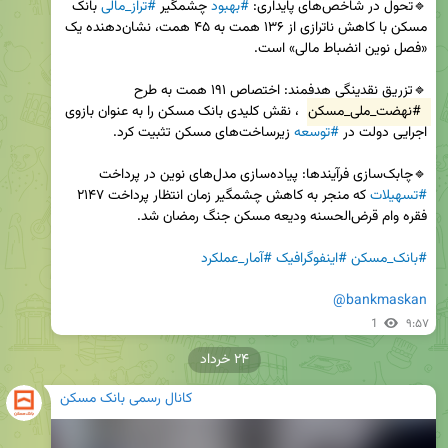
🔹تحول در شاخص‌های پایداری: 
#بهبود
 چشمگیر 
#تراز_مالی
 بانک 
مسکن با کاهش ناترازی از ۱۳۶ همت به ۴۵ همت، نشان‌دهنده یک 
🔹تزریق نقدینگی هدفمند: اختصاص ۱۹۱ همت به طرح 
#نهضت_ملی_مسکن
 ، نقش کلیدی بانک مسکن را به عنوان بازوی 
اجرایی دولت در 
#توسعه
🔹چابک‌سازی فرآیندها: پیاده‌سازی مدل‌های نوین در پرداخت 
#تسهیلات
 که منجر به کاهش چشمگیر زمان انتظار پرداخت ۲۱۴۷ 
#بانک_مسکن
#اینفوگرافیک
#آمار_عملکرد
@bankmaskan
1
۹:۵۷
۲۴ خرداد
کانال رسمی بانک مسکن