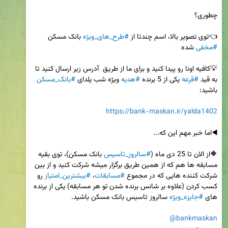
👈توی تصویر بالا، اسم چندتا از 
#طرح_های_ویژه
 بانک مسکن 
#مخفی
💡کافیه اونا رو پیدا کنید و برای ما از طریق  آدرس زیر ارسال کنید تا 
به قید 
#قرعه
 یکی از 5 برنده 
#هدیه
 ویژه شب یلدای 
#بانک_مسکن
https://bank-maskan.ir/yalda1402
🔶از الان تا 25 دی ماه (
#سالروز_تاسیس
 بانک مسکن)، توی بقیه 
مسابقه ها هم که از همین طریق برگزار میشه شرکت کنید و از بین 
شرکت کننده هایی که در مجموع 
#مسابقات
، 
#بیشترین_امتیاز
 رو 
کسب کردن (علاوه بر شانس برنده شدن تو هر مسابقه) یکی از برنده 
های 
#جایزه_ویژه
@bankmaskan