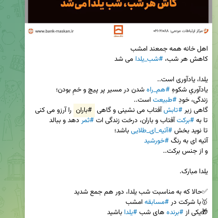
کاهش هر شب، 
#شب_یلدا
یادآوریِ شکوهِ 
#هم_راه
زندگی، خودِ 
#طبیعت
گاهی زیر 
#تابش
 آفتاب می نشینی و گاهی 
#باران
تا به 
#برکت
 آفتاب و باران، درخت زندگی ات 
#ثمر
تا نوید بخش 
#آتیه_ای_طلایی
آتیه ای به رنگ 
#خورشید
🥇با شرکت در 
#مسابقه
🎁یکی از 
#برنده
 های شب 
#یلدا